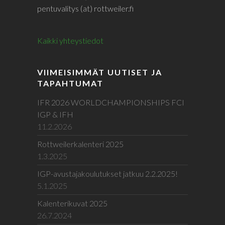
pentuvalitys (at) rottweiler.fi
Kaikki yhteystiedot
VIIMEISIMMÄT UUTISET JA
TAPAHTUMAT
IFR 2026 WORLDCHAMPIONSHIPS FCI
IGP & IFH
11.2.2026
Rottweilerkalenteri 2025
1.3.2025
IGP-avustajakoulutukset jatkuu 2.2.2025!
5.1.2025
Kalenterikuvat 2025
26.7.2024