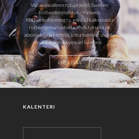
Valtakunnallinen rotujärjestö Suomen
Rottweileryhdistys – Finlands
Rottweilerförening r.y. edistää kaikenlaista
rottweilerharrastusta. Yhdistyksellä on
alaosastoja ja kerhoja, jotka toimivat usealla
paikkakunnalla ympäri Suomen.
LUE LISÄÄ
KALENTERI