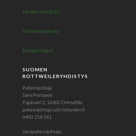
Mediakortti 2025
Tietosuojaseloste
Eettiset ohjeet
SUOMEN
ROTTWEILERYHDISTYS
Puheenjohtaja
Sami Partanen
Pajukaari 2, 16300 Orimattila
puheenjohtaja (at) rottweiler.fi
0400 258 341
Varapuheenjohtaja