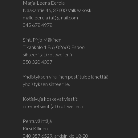
Marja-Leena Eerola
Naakantie 46, 37600 Valkeakoski
mallu.eerola (at) gmail.com
045 678 4978
Siht. Pirjo Mäkinen
Tikankolo 1 B 6, 02660 Espoo
sihteeri (at) rottweiler.fi
050 320 4007
Yhdistyksen virallinen posti tulee lähettää
yhdistyksen sihteerille.
Kotisivuja koskevat viestit:
internetsivut (at) rottweiler.fi
Pentuvälittäjä
Kirsi Killinen
040 357 6529, arkisin klo 18-20