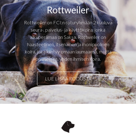
Rottweiler
Rottweiler on FCI:n roturyhmään 2 kuuluva
seura-, palvelus- ja käyttökoira, jonka
alkuperämaa on Saksa. Rottweiler on
haasteellinen, itsenäinen ja monipuolinen
koira, joka kiintyy omaan laumaansa, mutta
on usein ns. yhden ihmisen koira.
LUE LISÄÄ RODUSTA