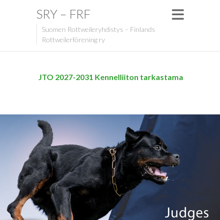
SRY – FRF
Suomen Rottweileryhdistys – Finlands
Rottweilerförening ry
JTO 2027-2031 Kennelliiton tarkastama