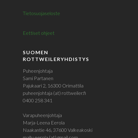
Tietosuojaseloste
Eettiset ohjeet
SUOMEN
ROTTWEILERYHDISTYS
Puheenjohtaja
Sami Partanen
Pajukaari 2, 16300 Orimattila
puheenjohtaja (at) rottweiler.fi
0400 258 341
Varapuheenjohtaja
Marja-Leena Eerola
Naakantie 46, 37600 Valkeakoski
mallu.eerola (at) gmail.com