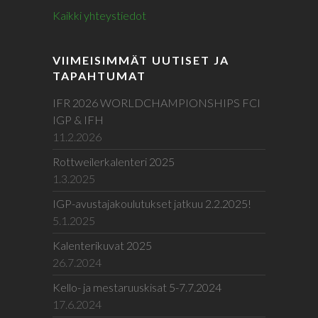
Kaikki yhteystiedot
VIIMEISIMMÄT UUTISET JA
TAPAHTUMAT
IFR 2026 WORLDCHAMPIONSHIPS FCI
IGP & IFH
11.2.2026
Rottweilerkalenteri 2025
1.3.2025
IGP-avustajakoulutukset jatkuu 2.2.2025!
5.1.2025
Kalenterikuvat 2025
26.7.2024
Kello- ja mestaruuskisat 5-7.7.2024
17.6.2024