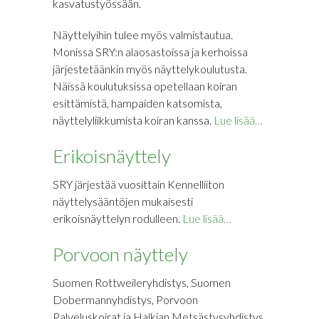
kasvatustyössään.
Näyttelyihin tulee myös valmistautua.
Monissa SRY:n alaosastoissa ja kerhoissa
järjestetäänkin myös näyttelykoulutusta.
Näissä koulutuksissa opetellaan koiran
esittämistä, hampaiden katsomista,
näyttelyliikkumista koiran kanssa.
Lue lisää…
Erikoisnäyttely
SRY järjestää vuosittain Kennelliiton
näyttelysääntöjen mukaisesti
erikoisnäyttelyn rodulleen.
Lue lisää…
Porvoon näyttely
Suomen Rottweileryhdistys, Suomen
Dobermannyhdistys, Porvoon
Palveluskoirat ja Halkian Metsästysyhdistys