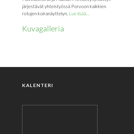
järjestävät yhteistyössä Porvoon kaikkien
rotujen koiranäyttelyn.
Lue lisää…
Kuvagalleria
KALENTERI