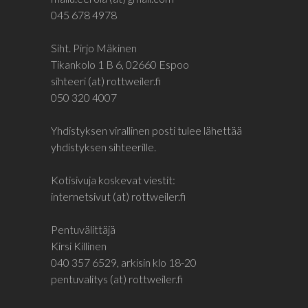
045 678 4978
Siht. Pirjo Mäkinen
Tikankolo 1 B 6, 02660 Espoo
sihteeri (at) rottweiler.fi
050 320 4007
Yhdistyksen virallinen posti tulee lähettää
yhdistyksen sihteerille.
Kotisivuja koskevat viestit:
internetsivut (at) rottweiler.fi
Pentuvälittäjä
Kirsi Killinen
040 357 6529, arkisin klo 18-20
pentuvalitys (at) rottweiler.fi