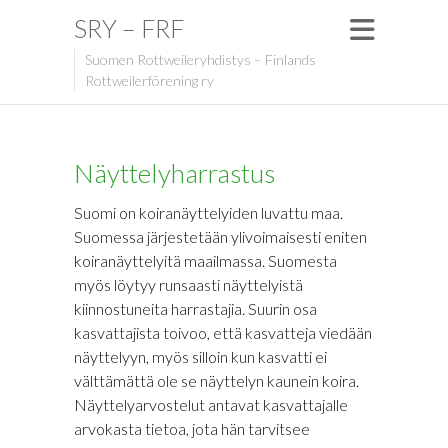
SRY – FRF
Suomen Rottweileryhdistys – Finlands
Rottweilerförening ry
Näyttelyharrastus
Suomi on koiranäyttelyiden luvattu maa.
Suomessa järjestetään ylivoimaisesti eniten
koiranäyttelyitä maailmassa. Suomesta
myös löytyy runsaasti näyttelyistä
kiinnostuneita harrastajia. Suurin osa
kasvattajista toivoo, että kasvatteja viedään
näyttelyyn, myös silloin kun kasvatti ei
välttämättä ole se näyttelyn kaunein koira.
Näyttelyarvostelut antavat kasvattajalle
arvokasta tietoa, jota hän tarvitsee