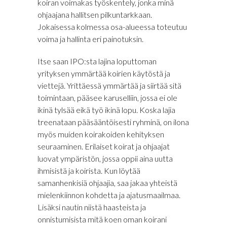
koiran voimakas työskentely, jonka minä
ohjaajana hallitsen pilkuntarkkaan.
Jokaisessa kolmessa osa-alueessa toteutuu
voima ja hallinta eri painotuksin.
Itse saan IPO:sta lajina loputtoman
yrityksen ymmärtää koirien käytöstä ja
viettejä. Yrittäessä ymmärtää ja siirtää sitä
toimintaan, pääsee karuselliin, jossa ei ole
ikinä tylsää eikä työ ikinä lopu. Koska lajia
treenataan pääsääntöisesti ryhminä, on ilona
myös muiden koirakoiden kehityksen
seuraaminen. Erilaiset koirat ja ohjaajat
luovat ympäristön, jossa oppii aina uutta
ihmisistä ja koirista. Kun löytää
samanhenkisiä ohjaajia, saa jakaa yhteistä
mielenkiinnon kohdetta ja ajatusmaailmaa.
Lisäksi nautin niistä haasteista ja
onnistumisista mitä koen oman koirani