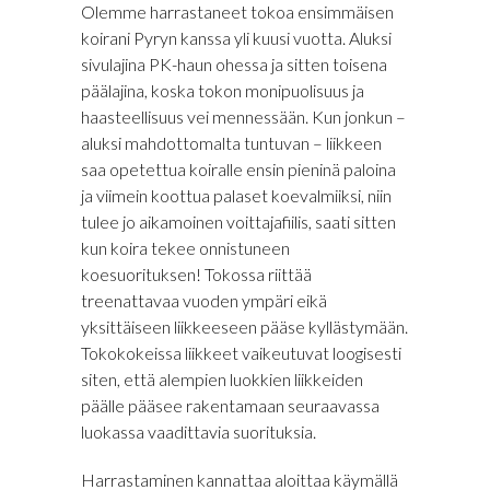
Olemme harrastaneet tokoa ensimmäisen
koirani Pyryn kanssa yli kuusi vuotta. Aluksi
sivulajina PK-haun ohessa ja sitten toisena
päälajina, koska tokon monipuolisuus ja
haasteellisuus vei mennessään. Kun jonkun –
aluksi mahdottomalta tuntuvan – liikkeen
saa opetettua koiralle ensin pieninä paloina
ja viimein koottua palaset koevalmiiksi, niin
tulee jo aikamoinen voittajafiilis, saati sitten
kun koira tekee onnistuneen
koesuorituksen! Tokossa riittää
treenattavaa vuoden ympäri eikä
yksittäiseen liikkeeseen pääse kyllästymään.
Tokokokeissa liikkeet vaikeutuvat loogisesti
siten, että alempien luokkien liikkeiden
päälle pääsee rakentamaan seuraavassa
luokassa vaadittavia suorituksia.
Harrastaminen kannattaa aloittaa käymällä