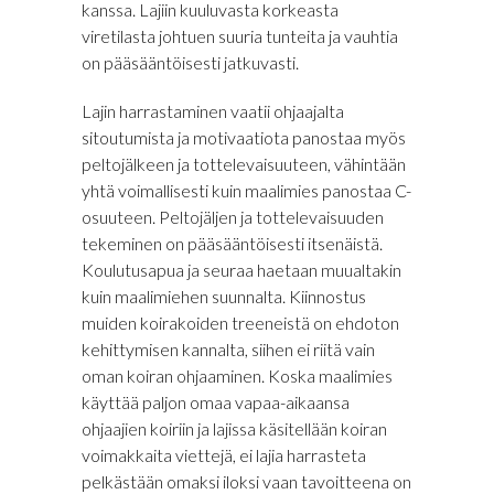
kanssa. Lajiin kuuluvasta korkeasta
viretilasta johtuen suuria tunteita ja vauhtia
on pääsääntöisesti jatkuvasti.
Lajin harrastaminen vaatii ohjaajalta
sitoutumista ja motivaatiota panostaa myös
peltojälkeen ja tottelevaisuuteen, vähintään
yhtä voimallisesti kuin maalimies panostaa C-
osuuteen. Peltojäljen ja tottelevaisuuden
tekeminen on pääsääntöisesti itsenäistä.
Koulutusapua ja seuraa haetaan muualtakin
kuin maalimiehen suunnalta. Kiinnostus
muiden koirakoiden treeneistä on ehdoton
kehittymisen kannalta, siihen ei riitä vain
oman koiran ohjaaminen. Koska maalimies
käyttää paljon omaa vapaa-aikaansa
ohjaajien koiriin ja lajissa käsitellään koiran
voimakkaita viettejä, ei lajia harrasteta
pelkästään omaksi iloksi vaan tavoitteena on