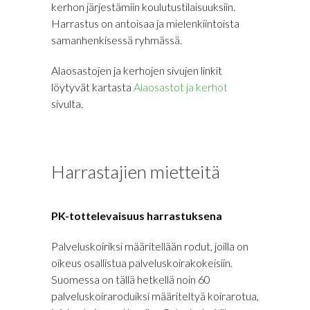
kerhon järjestämiin koulutustilaisuuksiin.
Harrastus on antoisaa ja mielenkiintoista
samanhenkisessä ryhmässä.
Alaosastojen ja kerhojen sivujen linkit
löytyvät kartasta
Alaosastot ja kerhot
sivulta.
Harrastajien mietteitä
PK-tottelevaisuus harrastuksena
Palveluskoiriksi määritellään rodut, joilla on
oikeus osallistua palveluskoirakokeisiin.
Suomessa on tällä hetkellä noin 60
palveluskoiraroduiksi määriteltyä koirarotua,