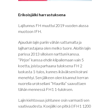
Erikoisjälki harrastuksena
Lajitunnus FH muuttui 2019 vuoden alussa
muotoon IFH.
Ajauduin lajin pariin vähän sattumalta ja
lajiharrastajana olen melko tuore. Aloitin lajin
parissa 2013 silloisen narttuni kanssa.
”Pirjon” kanssa ehdin kilpailemaan vain 5
koetta, joista parhaana tuloksena FH 2
luokasta 1-tulos, kunnes ikäväkseni koirani
menehtyi. Sen jälkeen olen kisannut kerran
nuorella uroksellani ”Maurilla” saavuttaen
tähän mennessä FH1 1-tuloksen.
Lajin kiehtovuus johtunee osin varmasti sen
vaativuudesta. Koejälki on pitkä (IFH1 1200