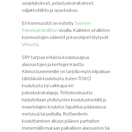
suojelukokeet, pelastuskoirakokeet,
valjakkohiihto ja opastuskoe.
Eri koemuodot on esitelty
Suomen
Palveluskoiraliiton
sivuilla. Kaikkien virallisten
koemuotojen säännöt ja koeohjeet löytyvät
Virkusta
.
SRY tarjoaa erilaista koulutusapua
alaosastojen ja kerhojen kautta.
Kiinnostuneimmille on tarjolla myös kilpailuun
tähtäävää koulutusta, kuten TOKO
koulutusta tai vaikkapa eri
palveluskoiralajeja. Tottelevaisuutta
harjoitellaan yhdistysten koulutuskentillä ja
maastolajien koulutus tapahtuu pääasiassa
metsissä tai pelloilla. Rottweilerin
kouluttamisen alkuun pääsee parhaiten
menemällä mukaan paikallisen alaosaston tai