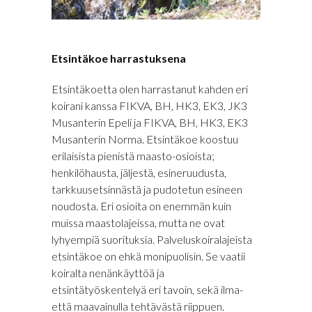
Etsintäkoe harrastuksena
Etsintäkoetta olen harrastanut kahden eri
koirani kanssa FIKVA, BH, HK3, EK3, JK3
Musanterin Epeli ja FIKVA, BH, HK3, EK3
Musanterin Norma. Etsintäkoe koostuu
erilaisista pienistä maasto-osioista;
henkilöhausta, jäljestä, esineruudusta,
tarkkuusetsinnästä ja pudotetun esineen
noudosta. Eri osioita on enemmän kuin
muissa maastolajeissa, mutta ne ovat
lyhyempiä suorituksia. Palveluskoiralajeista
etsintäkoe on ehkä monipuolisin. Se vaatii
koiralta nenänkäyttöä ja
etsintätyöskentelyä eri tavoin, sekä ilma-
että maavainulla tehtävästä riippuen.