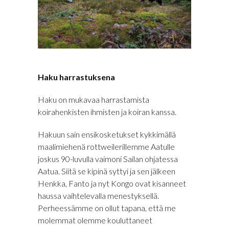
Haku harrastuksena
Haku on mukavaa harrastamista
koirahenkisten ihmisten ja koiran kanssa.
Hakuun sain ensikosketukset kykkimällä
maalimiehenä rottweilerillemme Aatulle
joskus 90-luvulla vaimoni Sailan ohjatessa
Aatua. Siitä se kipinä syttyi ja sen jälkeen
Henkka, Fanto ja nyt Kongo ovat kisanneet
haussa vaihtelevalla menestyksellä.
Perheessämme on ollut tapana, että me
molemmat olemme kouluttaneet