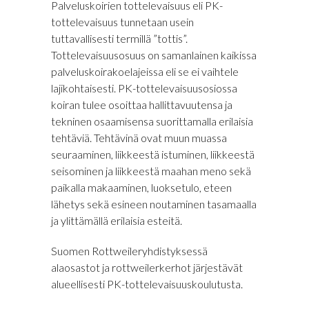
Palveluskoirien tottelevaisuus eli PK-
tottelevaisuus tunnetaan usein
tuttavallisesti termillä ”tottis”.
Tottelevaisuusosuus on samanlainen kaikissa
palveluskoirakoelajeissa eli se ei vaihtele
lajikohtaisesti. PK-tottelevaisuusosiossa
koiran tulee osoittaa hallittavuutensa ja
tekninen osaamisensa suorittamalla erilaisia
tehtäviä. Tehtävinä ovat muun muassa
seuraaminen, liikkeestä istuminen, liikkeestä
seisominen ja liikkeestä maahan meno sekä
paikalla makaaminen, luoksetulo, eteen
lähetys sekä esineen noutaminen tasamaalla
ja ylittämällä erilaisia esteitä.
Suomen Rottweileryhdistyksessä
alaosastot ja rottweilerkerhot järjestävät
alueellisesti PK-tottelevaisuuskoulutusta.