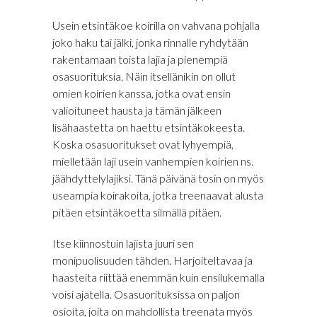
Usein etsintäkoe koirilla on vahvana pohjalla
joko haku tai jälki, jonka rinnalle ryhdytään
rakentamaan toista lajia ja pienempiä
osasuorituksia. Näin itsellänikin on ollut
omien koirien kanssa, jotka ovat ensin
valioituneet hausta ja tämän jälkeen
lisähaastetta on haettu etsintäkokeesta.
Koska osasuoritukset ovat lyhyempiä,
mielletään laji usein vanhempien koirien ns.
jäähdyttelylajiksi. Tänä päivänä tosin on myös
useampia koirakoita, jotka treenaavat alusta
pitäen etsintäkoetta silmällä pitäen.
Itse kiinnostuin lajista juuri sen
monipuolisuuden tähden. Harjoiteltavaa ja
haasteita riittää enemmän kuin ensilukemalla
voisi ajatella. Osasuorituksissa on paljon
osioita, joita on mahdollista treenata myös