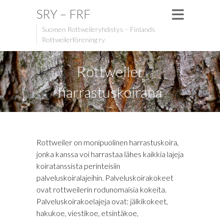
SRY – FRF
Suomen Rottweileryhdistys – Finlands
Rottweilerförening ry
Rottweiler
harrastuskoirana
Rottweiler on monipuolinen harrastuskoira,
jonka kanssa voi harrastaa lähes kaikkia lajeja
koiratanssista perinteisiin
palveluskoiralajeihin. Palveluskoirakokeet
ovat rottweilerin rodunomaisia kokeita.
Palveluskoirakoelajeja ovat: jälkikokeet,
hakukoe, viestikoe, etsintäkoe,