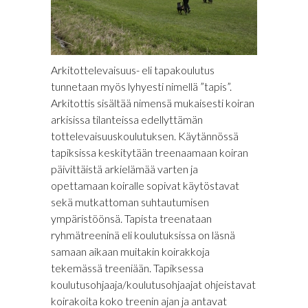
Arkitottelevaisuus- eli tapakoulutus
tunnetaan myös lyhyesti nimellä ”tapis”.
Arkitottis sisältää nimensä mukaisesti koiran
arkisissa tilanteissa edellyttämän
tottelevaisuuskoulutuksen. Käytännössä
tapiksissa keskitytään treenaamaan koiran
päivittäistä arkielämää varten ja
opettamaan koiralle sopivat käytöstavat
sekä mutkattoman suhtautumisen
ympäristöönsä. Tapista treenataan
ryhmätreeninä eli koulutuksissa on läsnä
samaan aikaan muitakin koirakkoja
tekemässä treeniään. Tapiksessa
koulutusohjaaja/koulutusohjaajat ohjeistavat
koirakoita koko treenin ajan ja antavat