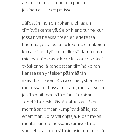
aika usein uusia ja hienoja puolia
jälkiharrastuksen parissa.
Jäljestäminen on koiran ja ohjaajan
tiimityöskentelyä. Se on hieno tunne, kun
jossain vaiheessa treenien edetessä
huomaat, että osaat jo lukea ja ennakoida
koiraasi sen työskennellessä. Tämä onkin
mielestäni parasta koko lajissa, selkeästi
työskennellä kahdestaan tiiminä koiran
kanssa sen yhteisen päämäärän
saavuttamiseen. Koira on tietysti arjessa
monessa touhussa mukana, mutta itselleni
jälkitreenit ovat sitä minun ja koirani
todellista keskinäistä laatuaikaa. Paha
mennä sanomaan kumpi tykkää lajista
enemmän, koira vai ohjaaja. Pidän myös
muutenkin luonnossa liikkumisesta ja
vaeltelusta, joten siltäkin osin tuntuu että