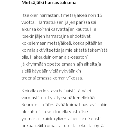
Metsäjälki harrastuksena
Itse olen harrastanut metsäjälkeä noin 15
vuotta. Harrastukseni jäljen parissa sai
alkunsa koirani kasvattajien kautta. He
itsekin jäljen harrastajina ehdottivat
kokeilemaan metsäjälkeä, koska pitäähän
koiralla aktiviteettia ja mielekästä tekemistä
olla. Hakeuduin oman ala-osastoni
jälkiryhmään opettelemaan lajin alkeita ja
siellä käydään vielä nykyäänkin
treenailemassa kerran viikossa.
Koiralla on loistava hajuaisti, tämä ei
varmasti tullut yllätyksenä kenellekään.
Seuratessa jäljestävää koiraa haastavissakin
olosuhteissa sen todella vasta itse
ymmärsin, kuinka ylivertainen se oikeasti
onkaan. Siitä omasta tutusta rekusta löytää