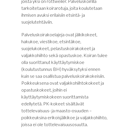
joista yksi on rottweiler. Palveluskoirilla
tarkoitetaan koirarotuja, joita koulutetaan
ihmisen avuksi erilaisiin etsintä- ja
suojelutehtäviin.
Palveluskoirakoelajeja ovat jälkikokeet,
hakukoe, viestikoe, etsintäkoe,
suojelukokeet, pelastuskoirakokeet ja
valjakkohiihto sekä opastuskoe. Koiran tulee
olla suorittanut käyttäytymiskoe
(koulutustunnus BH) hyväksytyksi ennen
kuin se saa osallistua palveluskoirakokeisiin.
Poikkeuksena ovat valjakkohiihtokokeet ja
opastuskokeet, joihin ei
käyttäytymiskokeen suorittamista
edellytetä. PK-kokeet sisältävät
tottelevaisuus- ja maasto-osuuden –
poikkeuksina erikoisjälkikoe ja valjakkohiihto,
joissa ei ole tottelevaisuusosuutta.