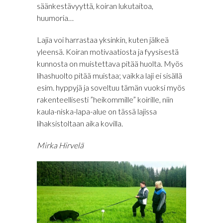
säänkestävyyttä, koiran lukutaitoa,
huumoria…
Lajia voi harrastaa yksinkin, kuten jälkeä
yleensä. Koiran motivaatiosta ja fyysisestä
kunnosta on muistettava pitää huolta. Myös
lihashuolto pitää muistaa; vaikka laji ei sisällä
esim. hyppyjä ja soveltuu tämän vuoksi myös
rakenteellisesti ”heikommille” koirille, niin
kaula-niska-lapa-alue on tässä lajissa
lihaksistoltaan aika kovilla.
Mirka Hirvelä