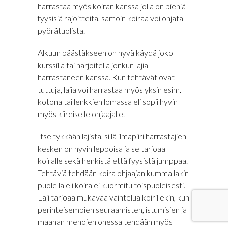
harrastaa myös koiran kanssa jolla on pieniä
fyysisiä rajoitteita, samoin koiraa voi ohjata
pyörätuolista.
Alkuun päästäkseen on hyvä käydä joko
kurssilla tai harjoitella jonkun lajia
harrastaneen kanssa. Kun tehtävät ovat
tuttuja, lajia voi harrastaa myös yksin esim.
kotona tai lenkkien lomassa eli sopii hyvin
myös kiireiselle ohjaajalle.
Itse tykkään lajista, sillä ilmapiiri harrastajien
kesken on hyvin leppoisa ja se tarjoaa
koiralle sekä henkistä että fyysistä jumppaa.
Tehtäviä tehdään koira ohjaajan kummallakin
puolella eli koira ei kuormitu toispuoleisesti.
Laji tarjoaa mukavaa vaihtelua koirillekin, kun
perinteisempien seuraamisten, istumisien ja
maahan menojen ohessa tehdään myös