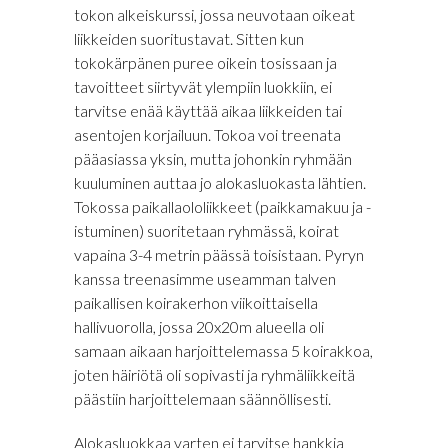
tokon alkeiskurssi, jossa neuvotaan oikeat
liikkeiden suoritustavat. Sitten kun
tokokärpänen puree oikein tosissaan ja
tavoitteet siirtyvät ylempiin luokkiin, ei
tarvitse enää käyttää aikaa liikkeiden tai
asentojen korjailuun. Tokoa voi treenata
pääasiassa yksin, mutta johonkin ryhmään
kuuluminen auttaa jo alokasluokasta lähtien.
Tokossa paikallaololiikkeet (paikkamakuu ja -
istuminen) suoritetaan ryhmässä, koirat
vapaina 3-4 metrin päässä toisistaan. Pyryn
kanssa treenasimme useamman talven
paikallisen koirakerhon viikoittaisella
hallivuorolla, jossa 20x20m alueella oli
samaan aikaan harjoittelemassa 5 koirakkoa,
joten häiriötä oli sopivasti ja ryhmäliikkeitä
päästiin harjoittelemaan säännöllisesti.
Alokasluokkaa varten ei tarvitse hankkia