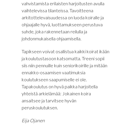
vahvistamista erilaisten harjoitusten avulla
vaihtelevissa tilanteissa. Tavoitteena
arkitottelevaisuudessa on luoda koiralle ja
ohjaajalle hyvä, luottamukseen perustuva
suhde, joka rakennetaan reilulla ja
johdonmukaisella ohjaamisella.
Tapikseen voivat osallistua kaikki koirat ikään
ja koulutustasoon katsomatta. Treeni sopii
siis niin pennuille kuin seniorikoirille ja mitään
ennakko-osaamisen vaatimuksia
koulutukseen saapumiselle ei ole.
Tapakoulutus on hyvä paikka harjoitella
yhteistä arkielämää: Jokainen koira
ansaitsee ja tarvitsee hyvän
peruskoulutuksen.
Eija Ojanen