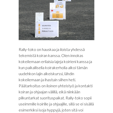
Rally-toko on hauskaa ja iloista yhdessä
tekemistä koiran kanssa. Olen innokas
kokeilemaan erilaisia lajeja koirieni kanssa ja
kun paikallisella koirakerholla alkoi tämän
uudehkon lajin alkeiskurssi, lähdin
kokeilemaan ja ihastuin siihen heti.
Päätarkoitus on iloinen yhteistyö ja kontakti
koiran ja ohjaajan välillä, eikä niinkään
pilkuntarkat suorituspaikat. Rally-toko sopii
useimmille koirille ja ohjaajille, sillä se ei sisällä
esimerkiksi isoja hyppyjä, joten sitä voi