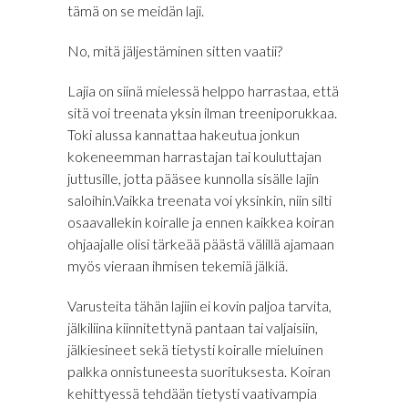
tämä on se meidän laji.
No, mitä jäljestäminen sitten vaatii?
Lajia on siinä mielessä helppo harrastaa, että
sitä voi treenata yksin ilman treeniporukkaa.
Toki alussa kannattaa hakeutua jonkun
kokeneemman harrastajan tai kouluttajan
juttusille, jotta pääsee kunnolla sisälle lajin
saloihin.Vaikka treenata voi yksinkin, niin silti
osaavallekin koiralle ja ennen kaikkea koiran
ohjaajalle olisi tärkeää päästä välillä ajamaan
myös vieraan ihmisen tekemiä jälkiä.
Varusteita tähän lajiin ei kovin paljoa tarvita,
jälkiliina kiinnitettynä pantaan tai valjaisiin,
jälkiesineet sekä tietysti koiralle mieluinen
palkka onnistuneesta suorituksesta. Koiran
kehittyessä tehdään tietysti vaativampia