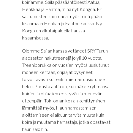
koiriamme. Saila pääsääntöisesti Aatua,
Henkkaa ja Fantoa, minä nyt Kongoa. Eri
sattumusten summana myös minä pääsin
kisaamaan Henkan ja Fanton kanssa. Nyt
Kongo on alkutaipaleella haussa
kisaamisessa.
Olemme Sailan kanssa vetäneet SRY Turun
alaosaston hakutreenejä jo yli 10 vuotta.
Treeniporukka on vuosien myötä uusiutunut
moneen kertaan, ohjaajat pysyneet,
toivottavasti kuitenkin hieman uusiutuneet
hekin. Parasta antia on, kun näkee ryhmänsä
koirien ja ohjaajien edistyvän ja menevän
eteenpäin. Toki oman koiran kehittyminen
lämmittää myös. Haun harrastamisen
aloittamiseen ei alkuun tarvita muuta kuin
koira ja muutama harrastaja, jotka opastavat
haun saloihin.