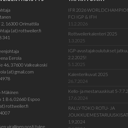
htaja
IFR 2026 WORLDCHAMPIO
tanen
FCI IGP & IFH
 2, 16300 Orimattila
11.2.2026
taja (at) rottweiler.fi
Rottweilerkalenteri 2025
8 341
1.3.2025
IGP-avustajakoulutukset jatku
enjohtaja
2.2.2025!
ena Eerola
5.1.2025
e 46, 37600 Valkeakoski
ola (at) gmail.com
Kalenterikuvat 2025
 4978
26.7.2024
Kello- ja mestaruuskisat 5-7.7
jo Mäkinen
17.6.2024
o 1 B 6, 02660 Espoo
at) rottweiler.fi
RALLY-TOKO ROTU- JA
 4007
JOUKKUEMESTARUUSKISA
1.9.2024
en virallinen posti tulee