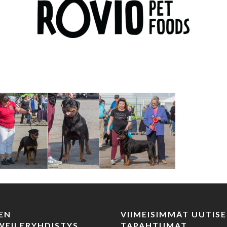
EN
VIIMEISIMMÄT UUTISE
EILERYHDISTYS
TAPAHTUMAT