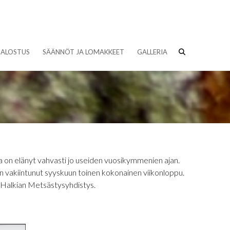
JALOSTUS
SÄÄNNÖT JA LOMAKKEET
GALLERIA
 on elänyt vahvasti jo useiden vuosikymmenien ajan.
e on vakiintunut syyskuun toinen kokonainen viikonloppu.
 Halkian Metsästysyhdistys.