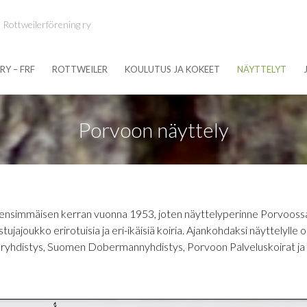
 Rottweilerförening ry
RY – FRF
ROTTWEILER
KOULUTUS JA KOKEET
NÄYTTELYT
Porvoon näyttely
y ensimmäisen kerran vuonna 1953, joten näyttelyperinne Porvoossa
stujajoukko erirotuisia ja eri-ikäisiä koiria. Ajankohdaksi näyttelyll
eryhdistys, Suomen Dobermannyhdistys, Porvoon Palveluskoirat ja