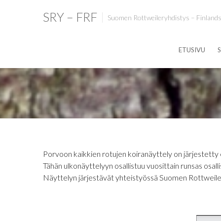
SRY – FRF
Suomen Rottweileryhdistys – Finlands
ETUSIVU
S
Porvoon kaikkien rotujen koiranäyttely on järjestett
Tähän ulkonäyttelyyn osallistuu vuosittain runsas osalli
Näyttelyn järjestävät yhteistyössä Suomen Rottweil