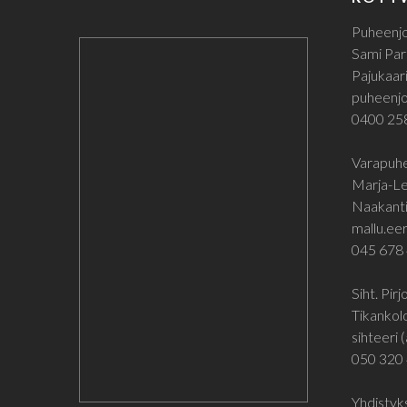
Puheenjo
Sami Par
Pajukaari
puheenjoh
0400 25
Varapuhe
Marja-Le
Naakanti
mallu.eer
045 678
Siht. Pir
Tikankol
sihteeri (
050 320
Yhdistyks