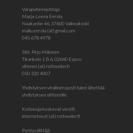
Varapuheenjohtaja
Marja-Leena Eerola
Naakantie 46, 37600 Valkeakoski
mallu.eerola (at) gmail.com
045 678 4978
Siht. Pirjo Mäkinen
Tikankolo 1 B 6, 02660 Espoo
sihteeri (at) rottweiler.fi
050 320 4007
Yhdistyksen virallinen posti tulee lähettää
yhdistyksen sihteerille.
Kotisivuja koskevat viestit:
internetsivut (at) rottweiler.fi
Pentuvälittäjä