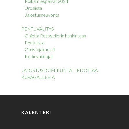
Poikamiespäivät 2024
Uroslista
Jalostusneuvonta
PENTUVÄLITYS
Ohjeita Rottweilerin hankintaan
Pentulista
Omistajakurssit
Kodinvaihtajat
JALOSTUSTOIMIKUNTA TIEDOTTAA
KUVAGALLERIA
KALENTERI