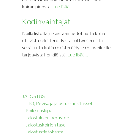
koiran pidosta.
Lue lisää…
Kodinvaihtajat
Näillä listoilla julkaistaan tiedot uutta kotia
etsivistä rekisteröidyistä rottweilereista
sekä uutta kotia rekisteröidylle rottweilerille
tarjoavista henkilöistä.
Lue lisää…
JALOSTUS
JTO, Pevisa ja jalostussuositukset
Poikkeuslupa
Jalostuksen perusteet
Jalostuskoirien taso
Jalostustietokanta