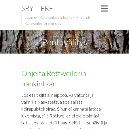
SRY – FRF
Suomen Rottweileryhdistys – Finlands
Rottweilerförening ry
Pentuvälitys
Ohjeita Rottweilerin
hankintaan
Jos etsit kilttiä, helppoa, vaivatonta ja
valmiiksi kasvatettua sosiaalista
koirapuistokoiraa, Sinun ei kannata jatkaa
lukemista, sillä Rottweiler ei ole etsimäsi
rotu. Jos taas etsit haasteellista, itsenäistä ja