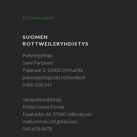
Eettiset ohjeet
SUOMEN
ROTTWEILERYHDISTYS
Puheenjohtaja
Sami Partanen
Pajukaari 2, 16300 Orimattila
puheenjohtaja (at) rottweiler.fi
0400 258 341
Varapuheenjohtaja
Marja-Leena Eerola
Naakantie 46, 37600 Valkeakoski
mallu.eerola (at) gmail.com
045 678 4978