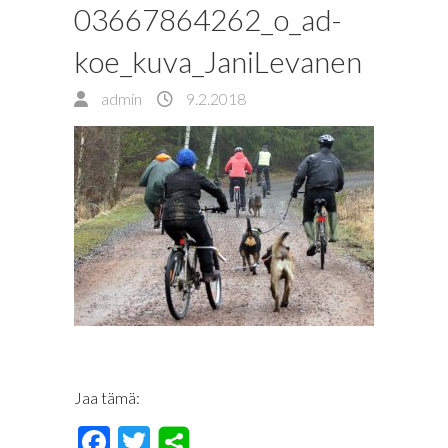
03667864262_o_ad-
koe_kuva_JaniLevanen
admin
9.2.2018
Jaa tämä:
F
T