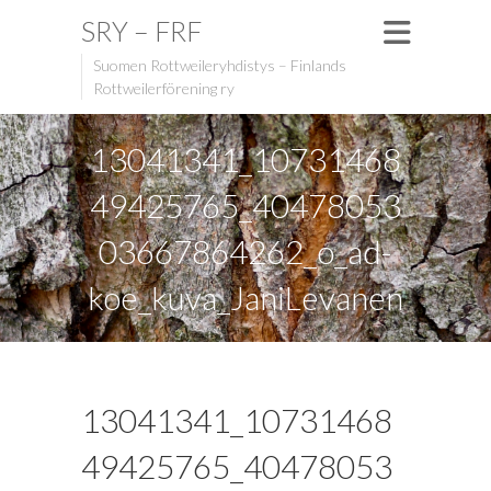
SRY – FRF
Suomen Rottweileryhdistys – Finlands
Rottweilerförening ry
13041341_10731468
49425765_40478053
03667864262_o_ad-
koe_kuva_JaniLevanen
13041341_10731468
49425765_40478053