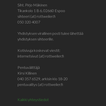
Siht. Pirjo Mäkinen
Tikankolo 1 B 6, 02660 Espoo
sihteeri (at) rottweiler.fi
050 320 4007
Yhdistyksen virallinen posti tulee lähettää
yhdistyksen sihteerille.
Kotisivuja koskevat viestit:
internetsivut (at) rottweiler.fi
Pentuvälittäjä
Kirsi Killinen
040 357 6529, arkisin klo 18-20
pentuvalitys (at) rottweiler.fi
Kaikki yhteystiedot