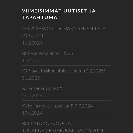
VIIMEISIMMÄT UUTISET JA
TAPAHTUMAT
IFR 2026 WORLDCHAMPIONSHIPS FCI
IGP & IFH
11.2.2026
Rottweilerkalenteri 2025
1.3.2025
IGP-avustajakoulutukset jatkuu 2.2.2025!
5.1.2025
Kalenterikuvat 2025
26.7.2024
Kello- ja mestaruuskisat 5-7.7.2024
17.6.2024
RALLY-TOKO ROTU- JA
JOUKKUEMESTARUUSKISAT 1.9.2024