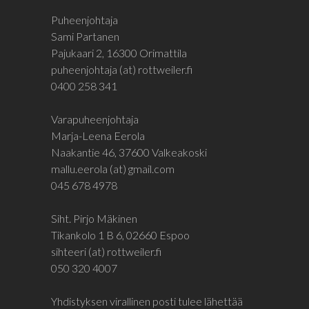
Puheenjohtaja
Sami Partanen
Pajukaari 2, 16300 Orimattila
puheenjohtaja (at) rottweiler.fi
0400 258 341
Varapuheenjohtaja
Marja-Leena Eerola
Naakantie 46, 37600 Valkeakoski
mallu.eerola (at) gmail.com
045 678 4978
Siht. Pirjo Mäkinen
Tikankolo 1 B 6, 02660 Espoo
sihteeri (at) rottweiler.fi
050 320 4007
Yhdistyksen virallinen posti tulee lähettää