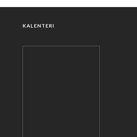
o
k
KALENTERI