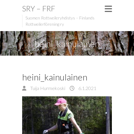
SRY – FRF
Suomen Rottweileryhdistys – Finlands
Rottweilerförening ry
heini_kainulainen
heini_kainulainen
Tuija Hurmekoski
6.1.2021