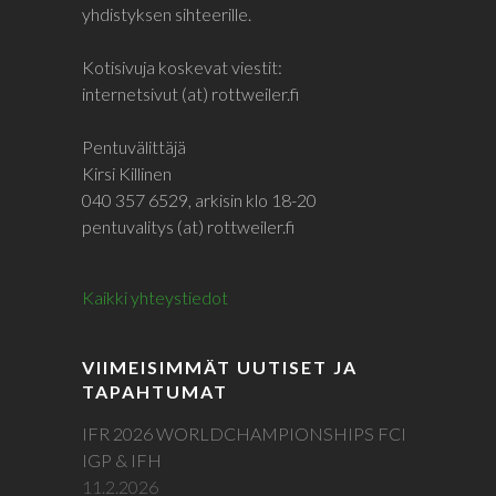
yhdistyksen sihteerille.
Kotisivuja koskevat viestit:
internetsivut (at) rottweiler.fi
Pentuvälittäjä
Kirsi Killinen
040 357 6529, arkisin klo 18-20
pentuvalitys (at) rottweiler.fi
Kaikki yhteystiedot
VIIMEISIMMÄT UUTISET JA
TAPAHTUMAT
IFR 2026 WORLDCHAMPIONSHIPS FCI
IGP & IFH
11.2.2026