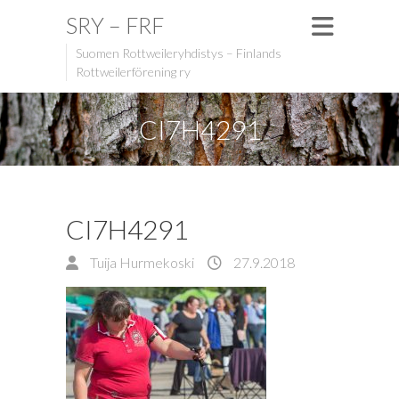
SRY – FRF
Suomen Rottweileryhdistys – Finlands
Rottweilerförening ry
CI7H4291
CI7H4291
Tuija Hurmekoski
27.9.2018