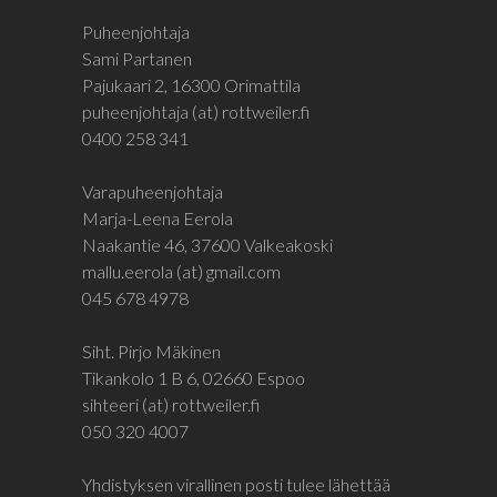
Puheenjohtaja
Sami Partanen
Pajukaari 2, 16300 Orimattila
puheenjohtaja (at) rottweiler.fi
0400 258 341
Varapuheenjohtaja
Marja-Leena Eerola
Naakantie 46, 37600 Valkeakoski
mallu.eerola (at) gmail.com
045 678 4978
Siht. Pirjo Mäkinen
Tikankolo 1 B 6, 02660 Espoo
sihteeri (at) rottweiler.fi
050 320 4007
Yhdistyksen virallinen posti tulee lähettää