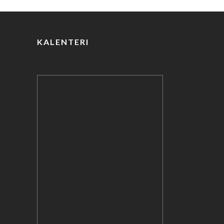
o
k
KALENTERI