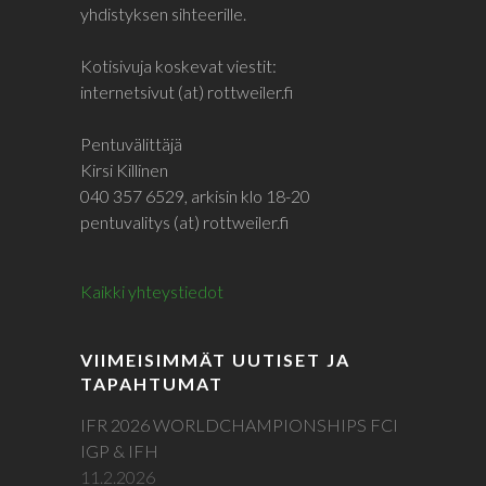
yhdistyksen sihteerille.
Kotisivuja koskevat viestit:
internetsivut (at) rottweiler.fi
Pentuvälittäjä
Kirsi Killinen
040 357 6529, arkisin klo 18-20
pentuvalitys (at) rottweiler.fi
Kaikki yhteystiedot
VIIMEISIMMÄT UUTISET JA
TAPAHTUMAT
IFR 2026 WORLDCHAMPIONSHIPS FCI
IGP & IFH
11.2.2026