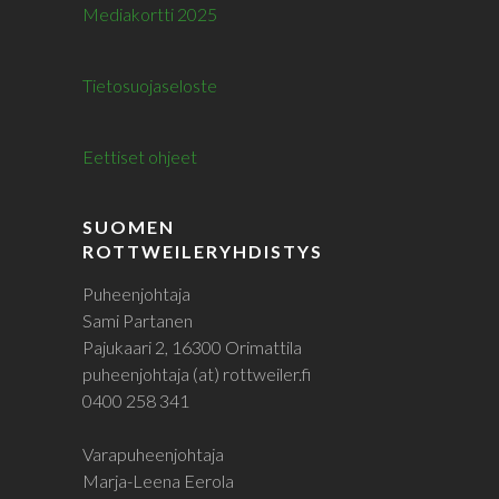
Mediakortti 2025
Tietosuojaseloste
Eettiset ohjeet
SUOMEN
ROTTWEILERYHDISTYS
Puheenjohtaja
Sami Partanen
Pajukaari 2, 16300 Orimattila
puheenjohtaja (at) rottweiler.fi
0400 258 341
Varapuheenjohtaja
Marja-Leena Eerola