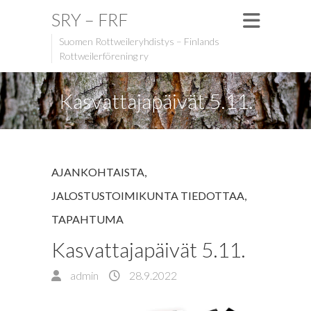
SRY – FRF
Suomen Rottweileryhdistys – Finlands
Rottweilerförening ry
Kasvattajapäivät 5.11.
AJANKOHTAISTA
,
JALOSTUSTOIMIKUNTA TIEDOTTAA
,
TAPAHTUMA
Kasvattajapäivät 5.11.
admin
28.9.2022