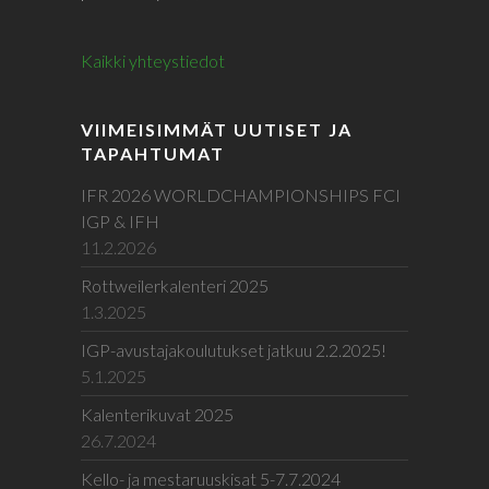
Kaikki yhteystiedot
VIIMEISIMMÄT UUTISET JA
TAPAHTUMAT
IFR 2026 WORLDCHAMPIONSHIPS FCI
IGP & IFH
11.2.2026
Rottweilerkalenteri 2025
1.3.2025
IGP-avustajakoulutukset jatkuu 2.2.2025!
5.1.2025
Kalenterikuvat 2025
26.7.2024
Kello- ja mestaruuskisat 5-7.7.2024