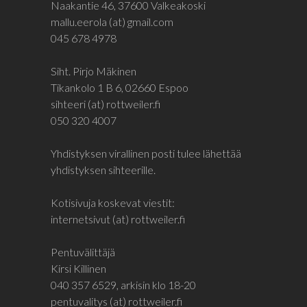
Naakantie 46, 37600 Valkeakoski
mallu.eerola (at) gmail.com
045 678 4978
Siht. Pirjo Mäkinen
Tikankolo 1 B 6, 02660 Espoo
sihteeri (at) rottweiler.fi
050 320 4007
Yhdistyksen virallinen posti tulee lähettää
yhdistyksen sihteerille.
Kotisivuja koskevat viestit:
internetsivut (at) rottweiler.fi
Pentuvälittäjä
Kirsi Killinen
040 357 6529, arkisin klo 18-20
pentuvalitys (at) rottweiler.fi