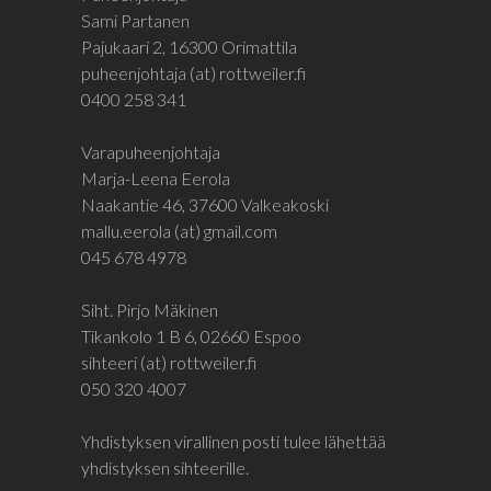
Sami Partanen
Pajukaari 2, 16300 Orimattila
puheenjohtaja (at) rottweiler.fi
0400 258 341
Varapuheenjohtaja
Marja-Leena Eerola
Naakantie 46, 37600 Valkeakoski
mallu.eerola (at) gmail.com
045 678 4978
Siht. Pirjo Mäkinen
Tikankolo 1 B 6, 02660 Espoo
sihteeri (at) rottweiler.fi
050 320 4007
Yhdistyksen virallinen posti tulee lähettää
yhdistyksen sihteerille.