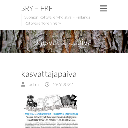
SRY – FRF
Suomen Rottweileryhdistys – Finlands
Rottweilerförening ry
kasvattajapaiva
kasvattajapaiva
admin
28.9.2022