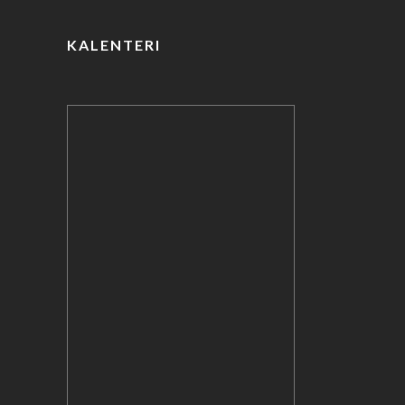
o
k
KALENTERI