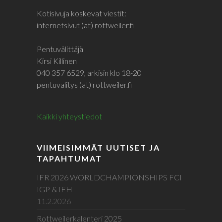
Kotisivuja koskevat viestit:
internetsivut (at) rottweiler.fi
Pentuvälittäjä
Kirsi Killinen
040 357 6529, arkisin klo 18-20
pentuvalitys (at) rottweiler.fi
Kaikki yhteystiedot
VIIMEISIMMÄT UUTISET JA
TAPAHTUMAT
IFR 2026 WORLDCHAMPIONSHIPS FCI
IGP & IFH
11.2.2026
Rottweilerkalenteri 2025