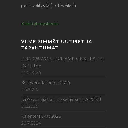
pentuvalitys (at) rottweiler.fi
Kaikki yhteystiedot
VIIMEISIMMÄT UUTISET JA
TAPAHTUMAT
IFR 2026 WORLDCHAMPIONSHIPS FCI
IGP & IFH
11.2.2026
Rottweilerkalenteri 2025
1.3.2025
IGP-avustajakoulutukset jatkuu 2.2.2025!
5.1.2025
Kalenterikuvat 2025
26.7.2024