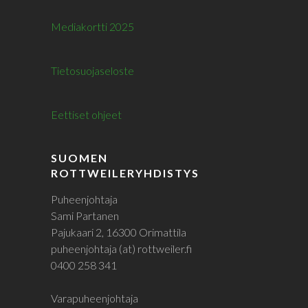
Mediakortti 2025
Tietosuojaseloste
Eettiset ohjeet
SUOMEN
ROTTWEILERYHDISTYS
Puheenjohtaja
Sami Partanen
Pajukaari 2, 16300 Orimattila
puheenjohtaja (at) rottweiler.fi
0400 258 341
Varapuheenjohtaja