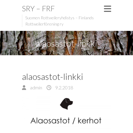
SRY – FRF
Suomen Rottweileryhdistys – Finlands
Rottweilerförening ry
alaosastot-linkki
alaosastot-linkki
admin
9.2.2018