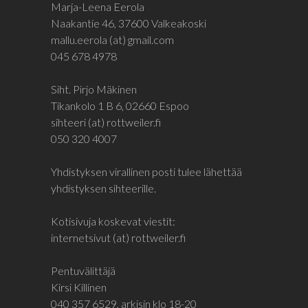
Marja-Leena Eerola
Naakantie 46, 37600 Valkeakoski
mallu.eerola (at) gmail.com
045 678 4978
Siht. Pirjo Mäkinen
Tikankolo 1 B 6, 02660 Espoo
sihteeri (at) rottweiler.fi
050 320 4007
Yhdistyksen virallinen posti tulee lähettää
yhdistyksen sihteerille.
Kotisivuja koskevat viestit:
internetsivut (at) rottweiler.fi
Pentuvälittäjä
Kirsi Killinen
040 357 6529, arkisin klo 18-20