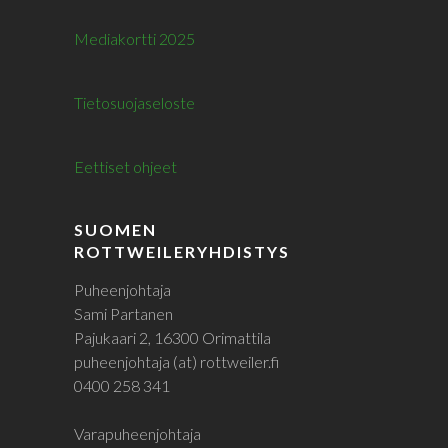
Mediakortti 2025
Tietosuojaseloste
Eettiset ohjeet
SUOMEN
ROTTWEILERYHDISTYS
Puheenjohtaja
Sami Partanen
Pajukaari 2, 16300 Orimattila
puheenjohtaja (at) rottweiler.fi
0400 258 341
Varapuheenjohtaja