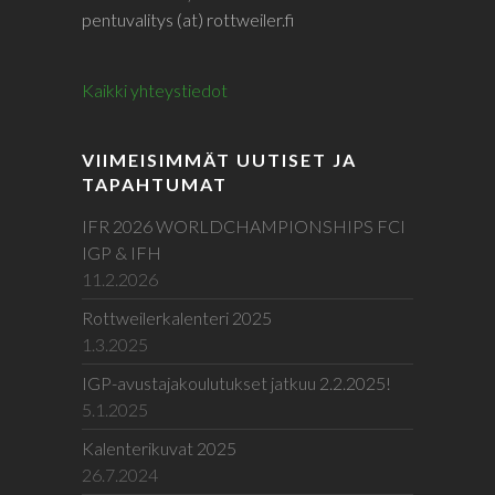
pentuvalitys (at) rottweiler.fi
Kaikki yhteystiedot
VIIMEISIMMÄT UUTISET JA
TAPAHTUMAT
IFR 2026 WORLDCHAMPIONSHIPS FCI
IGP & IFH
11.2.2026
Rottweilerkalenteri 2025
1.3.2025
IGP-avustajakoulutukset jatkuu 2.2.2025!
5.1.2025
Kalenterikuvat 2025
26.7.2024