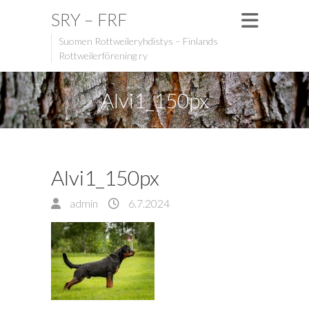
SRY – FRF
Suomen Rottweileryhdistys – Finlands
Rottweilerförening ry
Alvi1_150px
Alvi1_150px
admin
6.7.2024