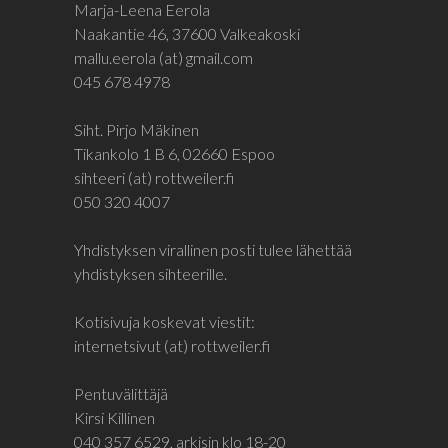
Marja-Leena Eerola
Naakantie 46, 37600 Valkeakoski
mallu.eerola (at) gmail.com
045 678 4978
Siht. Pirjo Mäkinen
Tikankolo 1 B 6, 02660 Espoo
sihteeri (at) rottweiler.fi
050 320 4007
Yhdistyksen virallinen posti tulee lähettää
yhdistyksen sihteerille.
Kotisivuja koskevat viestit:
internetsivut (at) rottweiler.fi
Pentuvälittäjä
Kirsi Killinen
040 357 6529, arkisin klo 18-20