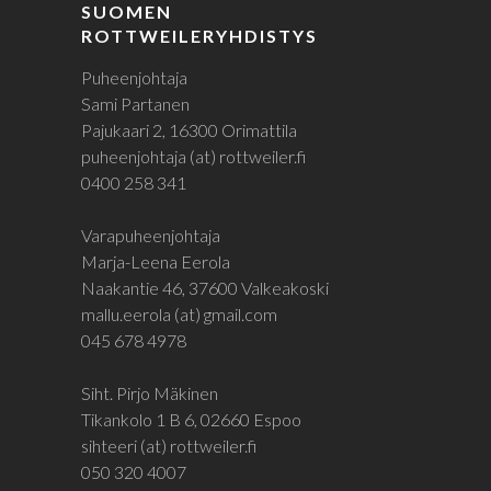
SUOMEN
ROTTWEILERYHDISTYS
Puheenjohtaja
Sami Partanen
Pajukaari 2, 16300 Orimattila
puheenjohtaja (at) rottweiler.fi
0400 258 341
Varapuheenjohtaja
Marja-Leena Eerola
Naakantie 46, 37600 Valkeakoski
mallu.eerola (at) gmail.com
045 678 4978
Siht. Pirjo Mäkinen
Tikankolo 1 B 6, 02660 Espoo
sihteeri (at) rottweiler.fi
050 320 4007