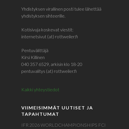
Yhdistyksen virallinen posti tulee lähettää
yhdistyksen sihteerille.
Kotisivuja koskevat viestit:
internetsivut (at) rottweiler.fi
Pentuvälittäjä
Kirsi Killinen
040 357 6529, arkisin klo 18-20
pentuvalitys (at) rottweiler.fi
Kaikki yhteystiedot
VIIMEISIMMÄT UUTISET JA
TAPAHTUMAT
IFR 2026 WORLDCHAMPIONSHIPS FCI