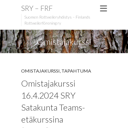
SRY – FRF
Suomen Rottweileryhdistys – Finlands
Rottweilerförening ry
Omistajakurssi
OMISTAJAKURSSI
,
TAPAHTUMA
Omistajakurssi
16.4.2024 SRY
Satakunta Teams-
etäkurssina