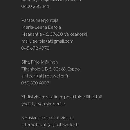
0400 258 341
Varapuheenjohtaja
Marja-Leena Eerola
Naakantie 46, 37600 Valkeakoski
mallu.eerola (at) gmail.com
045 678 4978
Siht. Pirjo Mäkinen
Tikankolo 1 B 6, 02660 Espoo
sihteeri (at) rottweiler.fi
050 320 4007
Yhdistyksen virallinen posti tulee lähettää
yhdistyksen sihteerille.
Kotisivuja koskevat viestit:
internetsivut (at) rottweiler.fi