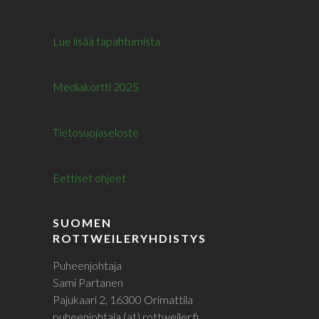
Lue lisää tapahtumista
Mediakortti 2025
Tietosuojaseloste
Eettiset ohjeet
SUOMEN
ROTTWEILERYHDISTYS
Puheenjohtaja
Sami Partanen
Pajukaari 2, 16300 Orimattila
puheenjohtaja (at) rottweiler.fi