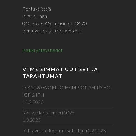
Pentuvälittäjä
Kirsi Killinen
040 357 6529, arkisin klo 18-20
pentuvalitys (at) rottweiler.fi
Kaikki yhteystiedot
VIIMEISIMMÄT UUTISET JA
TAPAHTUMAT
IFR 2026 WORLDCHAMPIONSHIPS FCI
IGP & IFH
11.2.2026
Rottweilerkalenteri 2025
1.3.2025
IGP-avustajakoulutukset jatkuu 2.2.2025!