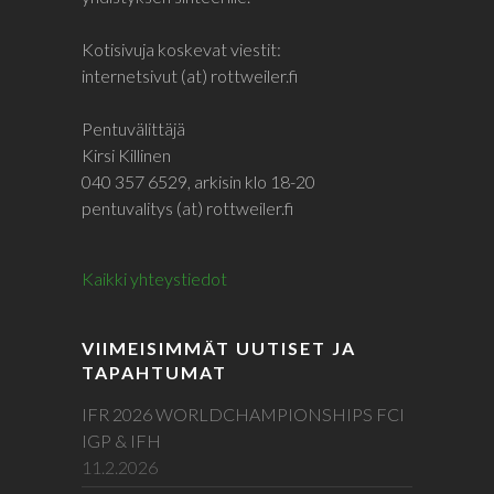
Kotisivuja koskevat viestit:
internetsivut (at) rottweiler.fi
Pentuvälittäjä
Kirsi Killinen
040 357 6529, arkisin klo 18-20
pentuvalitys (at) rottweiler.fi
Kaikki yhteystiedot
VIIMEISIMMÄT UUTISET JA
TAPAHTUMAT
IFR 2026 WORLDCHAMPIONSHIPS FCI
IGP & IFH
11.2.2026