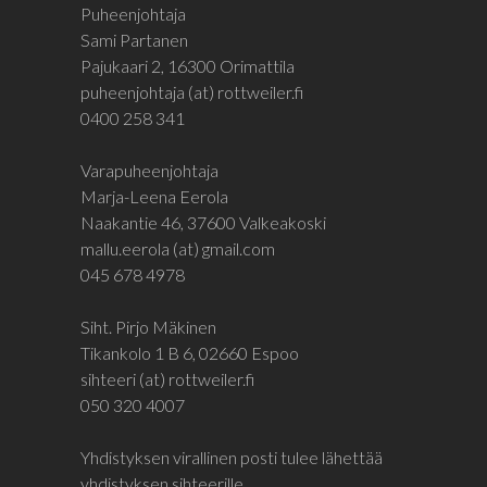
Puheenjohtaja
Sami Partanen
Pajukaari 2, 16300 Orimattila
puheenjohtaja (at) rottweiler.fi
0400 258 341
Varapuheenjohtaja
Marja-Leena Eerola
Naakantie 46, 37600 Valkeakoski
mallu.eerola (at) gmail.com
045 678 4978
Siht. Pirjo Mäkinen
Tikankolo 1 B 6, 02660 Espoo
sihteeri (at) rottweiler.fi
050 320 4007
Yhdistyksen virallinen posti tulee lähettää
yhdistyksen sihteerille.