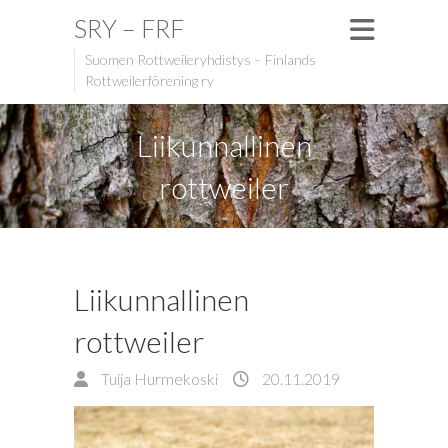
SRY – FRF
Suomen Rottweileryhdistys – Finlands
Rottweilerförening ry
Liikunnallinen
rottweiler
Liikunnallinen
rottweiler
Tuija Hurmekoski
20.11.2019