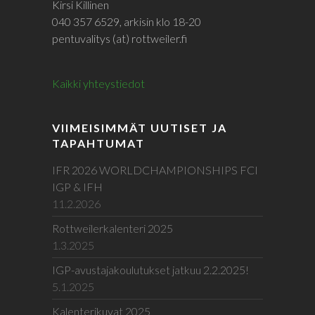
Kirsi Killinen
040 357 6529, arkisin klo 18-20
pentuvalitys (at) rottweiler.fi
Kaikki yhteystiedot
VIIMEISIMMÄT UUTISET JA
TAPAHTUMAT
IFR 2026 WORLDCHAMPIONSHIPS FCI
IGP & IFH
11.2.2026
Rottweilerkalenteri 2025
1.3.2025
IGP-avustajakoulutukset jatkuu 2.2.2025!
5.1.2025
Kalenterikuvat 2025