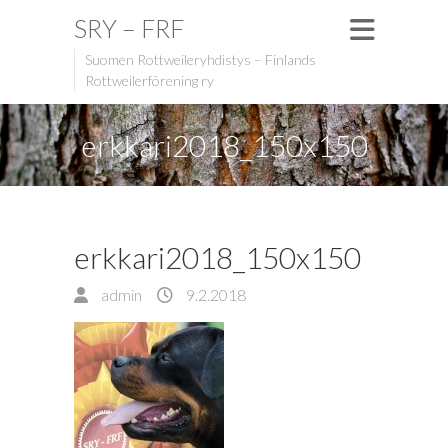
SRY – FRF
Suomen Rottweileryhdistys – Finlands
Rottweilerförening ry
erkkari2018_150x150
erkkari2018_150x150
admin
9.2.2018