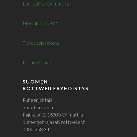
Lue lisää tapahtumista
Mediakortti 2025
Tietosuojaseloste
Eettiset ohjeet
SUOMEN
ROTTWEILERYHDISTYS
Puheenjohtaja
Sami Partanen
Pajukaari 2, 16300 Orimattila
puheenjohtaja (at) rottweiler.fi
0400 258 341