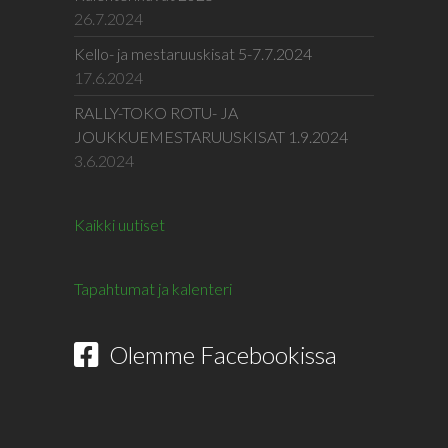
26.7.2024
Kello- ja mestaruuskisat 5-7.7.2024
17.6.2024
RALLY-TOKO ROTU- JA
JOUKKUEMESTARUUSKISAT 1.9.2024
3.6.2024
Kaikki uutiset
Tapahtumat ja kalenteri
Olemme Facebookissa