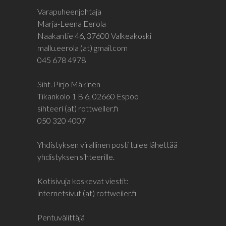
Varapuheenjohtaja
Marja-Leena Eerola
Naakantie 46, 37600 Valkeakoski
mallu.eerola (at) gmail.com
045 678 4978
Siht. Pirjo Mäkinen
Tikankolo 1 B 6, 02660 Espoo
sihteeri (at) rottweiler.fi
050 320 4007
Yhdistyksen virallinen posti tulee lähettää
yhdistyksen sihteerille.
Kotisivuja koskevat viestit:
internetsivut (at) rottweiler.fi
Pentuvälittäjä