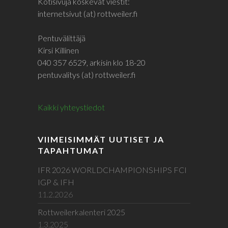
Kotisivuja koskevat viestit:
internetsivut (at) rottweiler.fi
Pentuvälittäjä
Kirsi Killinen
040 357 6529, arkisin klo 18-20
pentuvalitys (at) rottweiler.fi
Kaikki yhteystiedot
VIIMEISIMMÄT UUTISET JA
TAPAHTUMAT
IFR 2026 WORLDCHAMPIONSHIPS FCI
IGP & IFH
11.2.2026
Rottweilerkalenteri 2025
1.3.2025