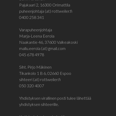
Pajukaari 2, 16300 Orimattila
puheenjohtaja (at) rottweiler.fi
0400 258 341
Varapuheenjohtaja
Marja-Leena Eerola
Naakantie 46, 37600 Valkeakoski
mallu.eerola (at) gmail.com
045 678 4978
Siht. Pirjo Mäkinen
Tikankolo 1 B 6, 02660 Espoo
sihteeri (at) rottweiler.fi
050 320 4007
Yhdistyksen virallinen posti tulee lähettää
yhdistyksen sihteerille.