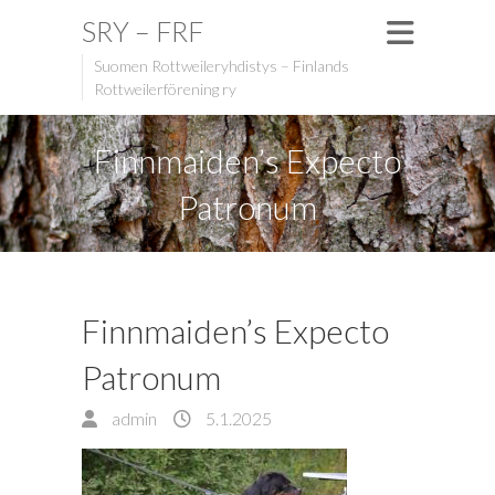
SRY – FRF
Suomen Rottweileryhdistys – Finlands
Rottweilerförening ry
Finnmaiden’s Expecto
Patronum
Finnmaiden’s Expecto
Patronum
admin
5.1.2025