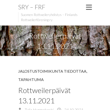
SRY – FRF
Suomen Rottweileryhdistys – Finlands
Rottweilerförening ry
Rottweilerpäivät
13.11.2021
JALOSTUSTOIMIKUNTA TIEDOTTAA
,
TAPAHTUMA
Rottweilerpäivät
13.11.2021
Tuija Hurmekoski
24.10.2021