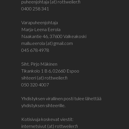
puheenjohtaja (at) rottweiler.fi
0400 258 341
Varapuheenjohtaja
Marja-Leena Eerola
Naakantie 46, 37600 Valkeakoski
mallu.eerola (at) gmail.com
045 678 4978
Siht. Pirjo Mäkinen
Tikankolo 1 B 6, 02660 Espoo
sihteeri (at) rottweiler.fi
050 320 4007
Yhdistyksen virallinen posti tulee lähettää
yhdistyksen sihteerille.
Kotisivuja koskevat viestit:
internetsivut (at) rottweiler.fi