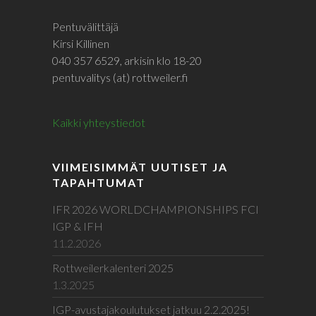
Pentuvälittäjä
Kirsi Killinen
040 357 6529, arkisin klo 18-20
pentuvalitys (at) rottweiler.fi
Kaikki yhteystiedot
VIIMEISIMMÄT UUTISET JA
TAPAHTUMAT
IFR 2026 WORLDCHAMPIONSHIPS FCI
IGP & IFH
11.2.2026
Rottweilerkalenteri 2025
1.3.2025
IGP-avustajakoulutukset jatkuu 2.2.2025!