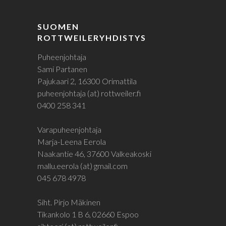
SUOMEN
ROTTWEILERYHDISTYS
Puheenjohtaja
Sami Partanen
Pajukaari 2, 16300 Orimattila
puheenjohtaja (at) rottweiler.fi
0400 258 341
Varapuheenjohtaja
Marja-Leena Eerola
Naakantie 46, 37600 Valkeakoski
mallu.eerola (at) gmail.com
045 678 4978
Siht. Pirjo Mäkinen
Tikankolo 1 B 6, 02660 Espoo