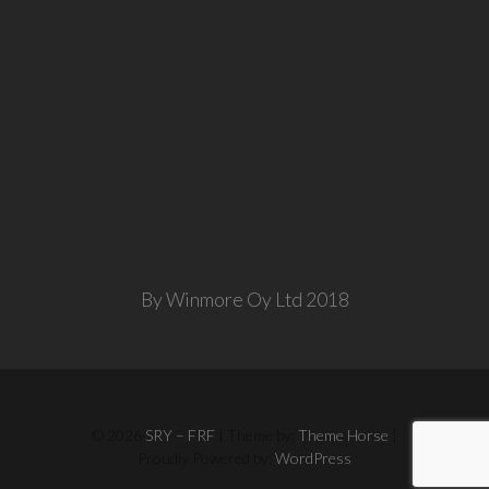
By Winmore Oy Ltd 2018
© 2026
SRY – FRF
| Theme by:
Theme Horse
|
Proudly Powered by:
WordPress