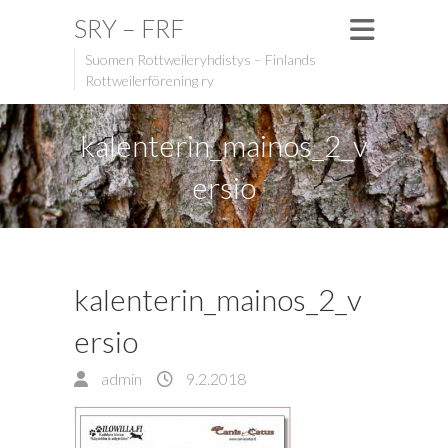
SRY – FRF
Suomen Rottweileryhdistys – Finlands
Rottweilerförening ry
kalenterin_mainos_2_v
ersio
kalenterin_mainos_2_v
ersio
admin
9.2.2018