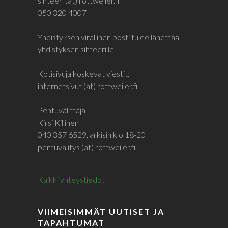
sihteeri (at) rottweiler.fi
050 320 4007
Yhdistyksen virallinen posti tulee lähettää
yhdistyksen sihteerille.
Kotisivuja koskevat viestit:
internetsivut (at) rottweiler.fi
Pentuvälittäjä
Kirsi Killinen
040 357 6529, arkisin klo 18-20
pentuvalitys (at) rottweiler.fi
Kaikki yhteystiedot
VIIMEISIMMÄT UUTISET JA
TAPAHTUMAT