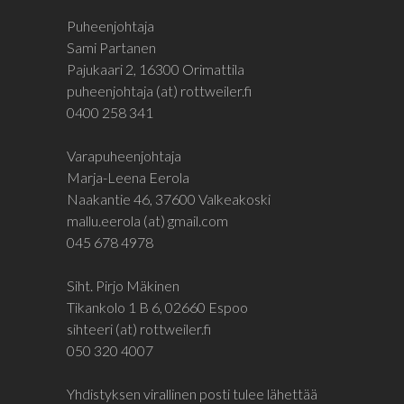
Puheenjohtaja
Sami Partanen
Pajukaari 2, 16300 Orimattila
puheenjohtaja (at) rottweiler.fi
0400 258 341
Varapuheenjohtaja
Marja-Leena Eerola
Naakantie 46, 37600 Valkeakoski
mallu.eerola (at) gmail.com
045 678 4978
Siht. Pirjo Mäkinen
Tikankolo 1 B 6, 02660 Espoo
sihteeri (at) rottweiler.fi
050 320 4007
Yhdistyksen virallinen posti tulee lähettää