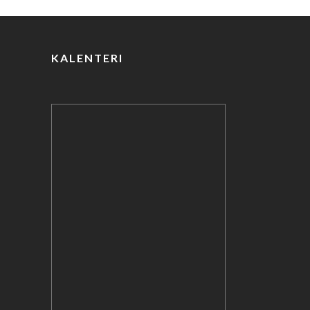
o
k
KALENTERI