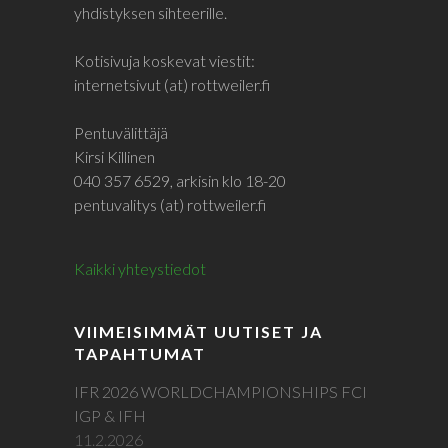
yhdistyksen sihteerille.
Kotisivuja koskevat viestit:
internetsivut (at) rottweiler.fi
Pentuvälittäjä
Kirsi Killinen
040 357 6529, arkisin klo 18-20
pentuvalitys (at) rottweiler.fi
Kaikki yhteystiedot
VIIMEISIMMÄT UUTISET JA
TAPAHTUMAT
IFR 2026 WORLDCHAMPIONSHIPS FCI
IGP & IFH
11.2.2026