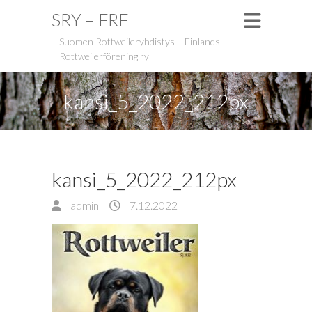
SRY – FRF
Suomen Rottweileryhdistys – Finlands
Rottweilerförening ry
kansi_5_2022_212px
kansi_5_2022_212px
admin
7.12.2022