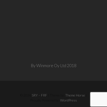
By Winmore Oy Ltd 2018
© 2026
SRY – FRF
| Theme by:
Theme Horse
|
Proudly Powered by:
WordPress