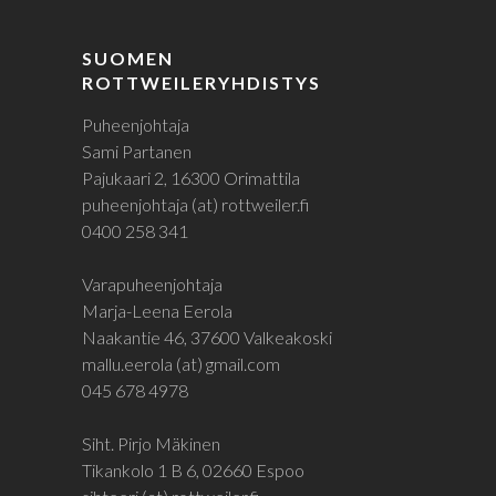
SUOMEN
ROTTWEILERYHDISTYS
Puheenjohtaja
Sami Partanen
Pajukaari 2, 16300 Orimattila
puheenjohtaja (at) rottweiler.fi
0400 258 341
Varapuheenjohtaja
Marja-Leena Eerola
Naakantie 46, 37600 Valkeakoski
mallu.eerola (at) gmail.com
045 678 4978
Siht. Pirjo Mäkinen
Tikankolo 1 B 6, 02660 Espoo