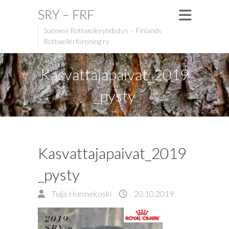
SRY – FRF
Suomen Rottweileryhdistys – Finlands
Rottweilerförening ry
Kasvattajapaivat_2019
_pysty
Kasvattajapaivat_2019
_pysty
Tuija Hurmekoski
20.10.2019