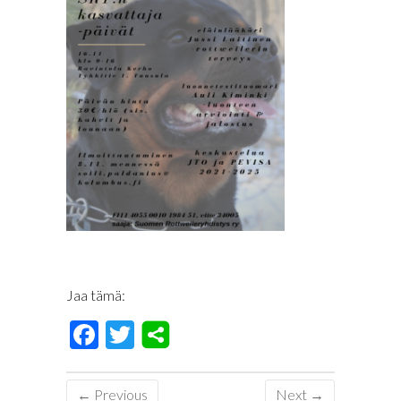
Jaa tämä:
F
T
ac
wi
e
tt
← Previous
Next →