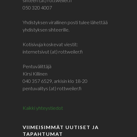
sihteeri (at) rottweiler.fi
050 320 4007
Yhdistyksen virallinen posti tulee lähettää
yhdistyksen sihteerille.
Kotisivuja koskevat viestit:
internetsivut (at) rottweiler.fi
Pentuvälittäjä
Kirsi Killinen
040 357 6529, arkisin klo 18-20
pentuvalitys (at) rottweiler.fi
Kaikki yhteystiedot
VIIMEISIMMÄT UUTISET JA
TAPAHTUMAT