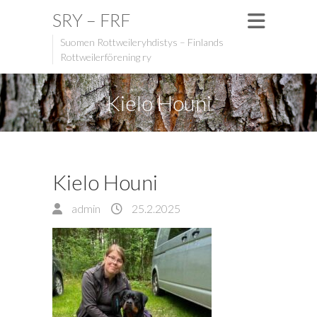
SRY – FRF
Suomen Rottweileryhdistys – Finlands
Rottweilerförening ry
Kielo Houni
Kielo Houni
admin
25.2.2025