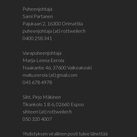
Puheenjohtaja
Sami Partanen
Pajukaari 2, 16300 Orimattila
puheenjohtaja (at) rottweiler.fi
0400 258 341
Varapuheenjohtaja
Marja-Leena Eerola
Naakantie 46, 37600 Valkeakoski
mallu.eerola (at) gmail.com
045 678 4978
Siht. Pirjo Mäkinen
Tikankolo 1 B 6, 02660 Espoo
sihteeri (at) rottweiler.fi
050 320 4007
Yhdistyksen virallinen posti tulee lähettää