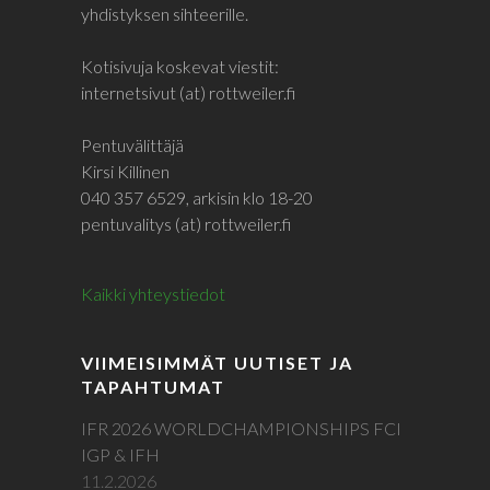
yhdistyksen sihteerille.
Kotisivuja koskevat viestit:
internetsivut (at) rottweiler.fi
Pentuvälittäjä
Kirsi Killinen
040 357 6529, arkisin klo 18-20
pentuvalitys (at) rottweiler.fi
Kaikki yhteystiedot
VIIMEISIMMÄT UUTISET JA
TAPAHTUMAT
IFR 2026 WORLDCHAMPIONSHIPS FCI
IGP & IFH
11.2.2026