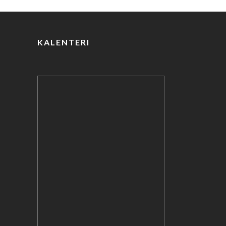
o
k
KALENTERI