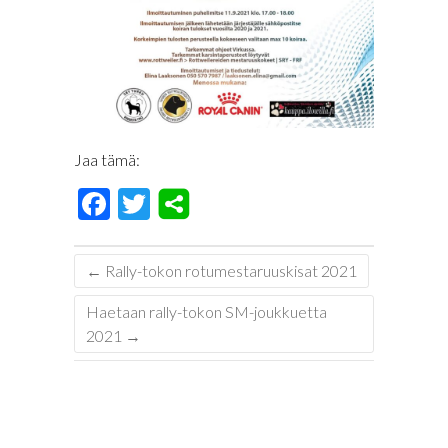
Jaa tämä:
F
T
ac
wi
e
tt
←
Rally-tokon rotumestaruuskisat 2021
b
er
Haetaan rally-tokon SM-joukkuetta
o
2021
→
o
k