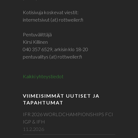
Kotisivuja koskevat viestit:
internetsivut (at) rottweiler.fi
Pentuvälittäjä
Kirsi Killinen
040 357 6529, arkisin klo 18-20
pentuvalitys (at) rottweiler.fi
Kaikki yhteystiedot
VIIMEISIMMÄT UUTISET JA
TAPAHTUMAT
IFR 2026 WORLDCHAMPIONSHIPS FCI
IGP & IFH
11.2.2026