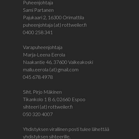
Puheenjohtaja
Sami Partanen
Pajukaari 2, 16300 Orimattila
puheenjohtaja (at) rottweiler.fi
0400 258 341
Varapuheenjohtaja
Marja-Leena Eerola
Naakantie 46, 37600 Valkeakoski
mallu.eerola (at) gmail.com
045 678 4978
Siht. Pirjo Mäkinen
Tikankolo 1 B 6, 02660 Espoo
sihteeri (at) rottweiler.fi
050 320 4007
Yhdistyksen virallinen posti tulee lähettää
yhdistyksen sihteerille.