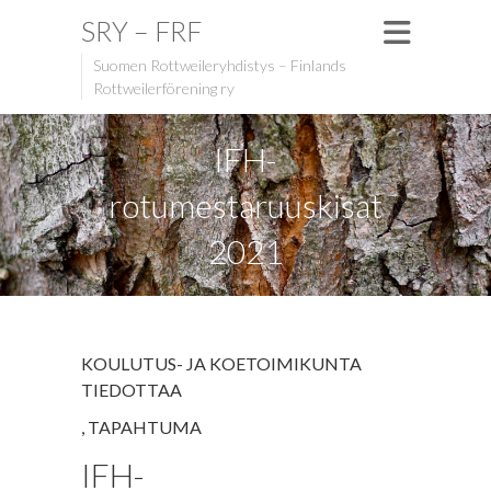
SRY – FRF
Suomen Rottweileryhdistys – Finlands
Rottweilerförening ry
IFH-
rotumestaruuskisat
2021
KOULUTUS- JA KOETOIMIKUNTA
TIEDOTTAA
,
TAPAHTUMA
IFH-