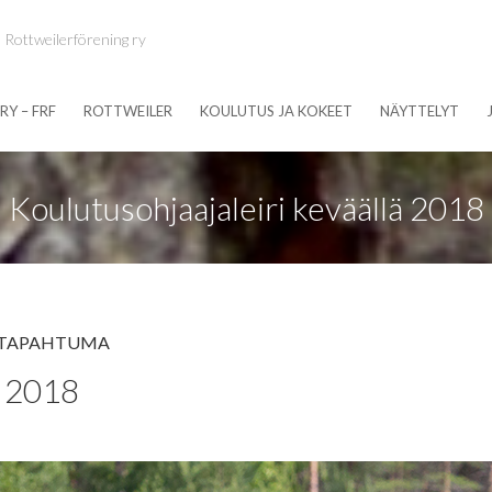
 Rottweilerförening ry
RY – FRF
ROTTWEILER
KOULUTUS JA KOKEET
NÄYTTELYT
Koulutusohjaajaleiri keväällä 2018
TAPAHTUMA
ä 2018