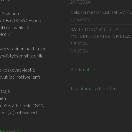
26.7.2024
Kello- ja mestaruuskisat 5-7.7
jo Mäkinen
17.6.2024
o 1 B 6, 02660 Espoo
at) rottweiler.fi
RALLY-TOKO ROTU- JA
 4007
JOUKKUEMESTARUUSKISA
1.9.2024
en virallinen posti tulee
3.6.2024
yhdistyksen sihteerille.
Kaikki uutiset
a koskevat viestit:
vut (at) rottweiler.fi
Tapahtumat ja kalenteri
ttäjä
inen
6529, arkisin klo 18-20
tys (at) rottweiler.fi
hteystiedot