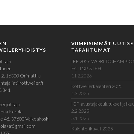
EN
VIIMEISIMMÄT UUTISE
EILERYHDISTYS
TAPAHTUMAT
htaja
IFR 2026 WORLDCHAMPIO
tanen
FCI IGP & IFH
 2, 16300 Orimattila
11.2.2026
taja (at) rottweiler.fi
Rottweilerkalenteri 2025
8 341
1.3.2025
IGP-avustajakoulutukset jatku
enjohtaja
2.2.2025!
ena Eerola
5.1.2025
e 46, 37600 Valkeakoski
ola (at) gmail.com
Kalenterikuvat 2025
 4978