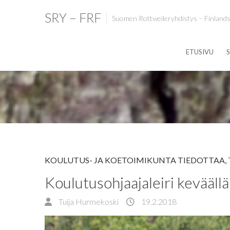
SRY – FRF
Suomen Rottweileryhdistys – Finlands
ETUSIVU
S
KOULUTUS- JA KOETOIMIKUNTA TIEDOTTAA
,
Koulutusohjaajaleiri kevääll
Tuija Hurmekoski
19.2.2018