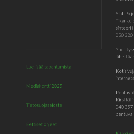
Siht. Pir
Tikankol
sihteeri (
050 320
Yhdistyks
lähettää 
Lue lisää tapahtumista
Kotisivuj
internetsi
Mediakortti 2025
Pentuväli
Kirsi Kill
Tietosuojaseloste
040 357 
pentuvali
Eettiset ohjeet
Kaikki y