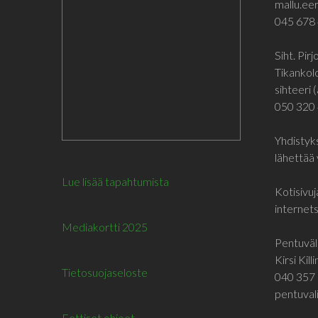
mallu.eer
045 678
Siht. Pir
Tikankol
sihteeri (
050 320
Yhdistyks
lähettää 
Lue lisää tapahtumista
Kotisivuj
internetsi
Mediakortti 2025
Pentuväli
Kirsi Kill
Tietosuojaseloste
040 357 
pentuvali
Eettiset ohjeet