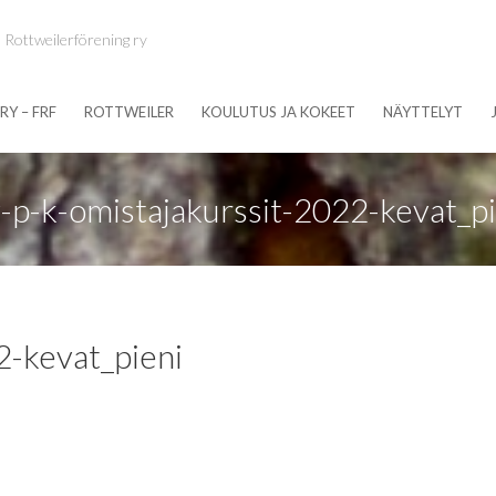
 Rottweilerförening ry
RY – FRF
ROTTWEILER
KOULUTUS JA KOKEET
NÄYTTELYT
y-p-k-omistajakurssit-2022-kevat_pi
2-kevat_pieni