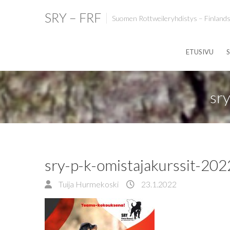
SRY – FRF
Suomen Rottweileryhdistys – Finlands
ETUSIVU
S
sr
sry-p-k-omistajakurssit-202
Tuija Hurmekoski
23.1.2022