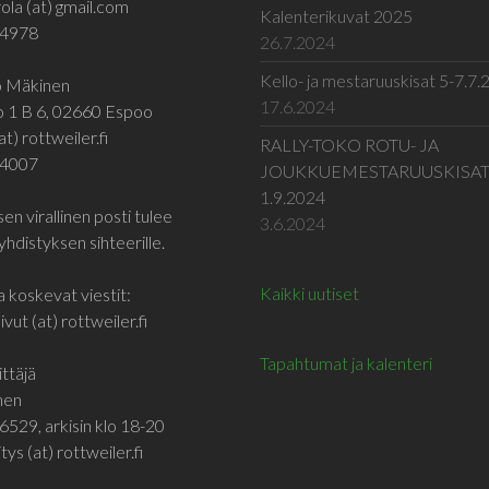
ola (at) gmail.com
Kalenterikuvat 2025
 4978
26.7.2024
Kello- ja mestaruuskisat 5-7.7
jo Mäkinen
17.6.2024
o 1 B 6, 02660 Espoo
at) rottweiler.fi
RALLY-TOKO ROTU- JA
 4007
JOUKKUEMESTARUUSKISA
1.9.2024
en virallinen posti tulee
3.6.2024
yhdistyksen sihteerille.
Kaikki uutiset
a koskevat viestit:
vut (at) rottweiler.fi
Tapahtumat ja kalenteri
ttäjä
inen
6529, arkisin klo 18-20
tys (at) rottweiler.fi