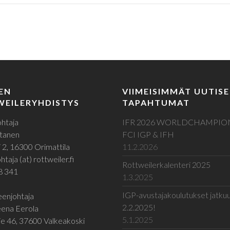
EN
VIIMEISIMMÄT UUTISE
EILERYHDISTYS
TAPAHTUMAT
htaja
IFR 2026 WORLDCHAMPIO
tanen
FCI IGP & IFH
 2, 16300 Orimattila
11.2.2026
taja (at) rottweiler.fi
Rottweilerkalenteri 2025
8 341
1.3.2025
IGP-avustajakoulutukset jatku
enjohtaja
2.2.2025!
ena Eerola
5.1.2025
e 46, 37600 Valkeakoski