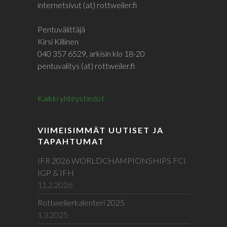
internetsivut (at) rottweiler.fi
Pentuvälittäjä
Kirsi Killinen
040 357 6529, arkisin klo 18-20
pentuvalitys (at) rottweiler.fi
Kaikki yhteystiedot
VIIMEISIMMÄT UUTISET JA
TAPAHTUMAT
IFR 2026 WORLDCHAMPIONSHIPS FCI
IGP & IFH
11.2.2026
Rottweilerkalenteri 2025
1.3.2025