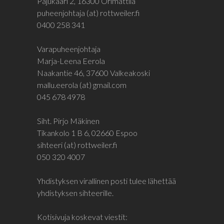
Pajukaari 2, 16300 Orimattila
puheenjohtaja (at) rottweiler.fi
0400 258 341
Varapuheenjohtaja
Marja-Leena Eerola
Naakantie 46, 37600 Valkeakoski
mallu.eerola (at) gmail.com
045 678 4978
Siht. Pirjo Mäkinen
Tikankolo 1 B 6, 02660 Espoo
sihteeri (at) rottweiler.fi
050 320 4007
Yhdistyksen virallinen posti tulee lähettää
yhdistyksen sihteerille.
Kotisivuja koskevat viestit: