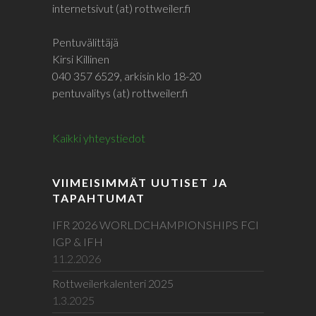
internetsivut (at) rottweiler.fi
Pentuvälittäjä
Kirsi Killinen
040 357 6529, arkisin klo 18-20
pentuvalitys (at) rottweiler.fi
Kaikki yhteystiedot
VIIMEISIMMÄT UUTISET JA
TAPAHTUMAT
IFR 2026 WORLDCHAMPIONSHIPS FCI
IGP & IFH
11.2.2026
Rottweilerkalenteri 2025
1.3.2025