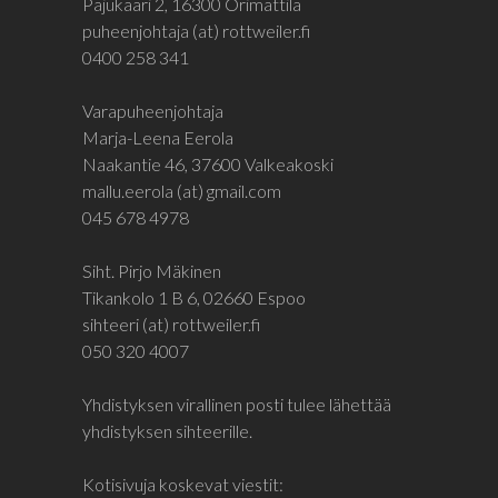
Pajukaari 2, 16300 Orimattila
puheenjohtaja (at) rottweiler.fi
0400 258 341
Varapuheenjohtaja
Marja-Leena Eerola
Naakantie 46, 37600 Valkeakoski
mallu.eerola (at) gmail.com
045 678 4978
Siht. Pirjo Mäkinen
Tikankolo 1 B 6, 02660 Espoo
sihteeri (at) rottweiler.fi
050 320 4007
Yhdistyksen virallinen posti tulee lähettää
yhdistyksen sihteerille.
Kotisivuja koskevat viestit: