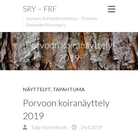
SRY – FRF
Suomen Rottweileryhdistys – Finlands
Rottweilerförening ry
Porvoon koiranäyttely
2019
NÄYTTELYT
,
TAPAHTUMA
Porvoon koiranäyttely
2019
Tuija Hurmekoski
24.4.2019