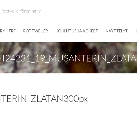
 Rottweilerförening ry
RY – FRF
ROTTWEILER
KOULUTUS JA KOKEET
NÄYTTELYT
FI24231_19_MUSANTERIN_ZLAT
NTERIN_ZLATAN300px