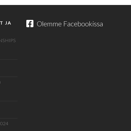
Olemme Facebookissa
T JA
NSHIPS
u
.2024