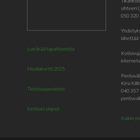
Tikankol
sihteeri (
050 320
Yhdistyks
lähettää 
Lue lisää tapahtumista
Kotisivuj
internetsi
Mediakortti 2025
Pentuväli
Kirsi Kill
Tietosuojaseloste
040 357 
pentuvali
Eettiset ohjeet
Kaikki y