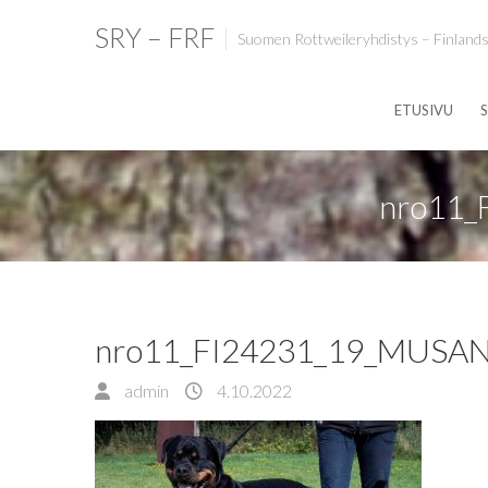
SRY – FRF
Suomen Rottweileryhdistys – Finlands
ETUSIVU
S
nro11_
nro11_FI24231_19_MUSA
admin
4.10.2022