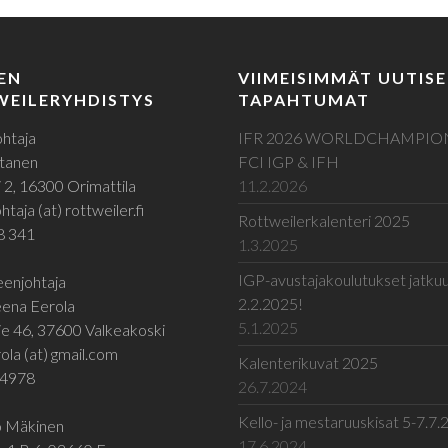
EN
VIIMEISIMMÄT UUTISE
EILERYHDISTYS
TAPAHTUMAT
htaja
IFR 2026 WORLDCHAMPIO
tanen
FCI IGP & IFH
 2, 16300 Orimattila
11.2.2026
taja (at) rottweiler.fi
Rottweilerkalenteri 2025
8 341
1.3.2025
IGP-avustajakoulutukset jatku
enjohtaja
2.2.2025!
ena Eerola
5.1.2025
e 46, 37600 Valkeakoski
ola (at) gmail.com
Kalenterikuvat 2025
 4978
26.7.2024
Kello- ja mestaruuskisat 5-7.7
jo Mäkinen
17.6.2024