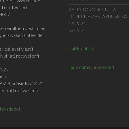
o 1 B 6, 02660 Espoo
at) rottweiler.fi
RALLY-TOKO ROTU- JA
 4007
JOUKKUEMESTARUUSKISA
1.9.2024
en virallinen posti tulee
3.6.2024
yhdistyksen sihteerille.
Kaikki uutiset
a koskevat viestit:
vut (at) rottweiler.fi
Tapahtumat ja kalenteri
ttäjä
inen
6529, arkisin klo 18-20
tys (at) rottweiler.fi
hteystiedot