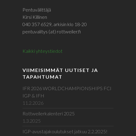
Pentuvälittäjä
Kirsi Killinen
040 357 6529, arkisin klo 18-20
pentuvalitys (at) rottweiler.fi
Kaikki yhteystiedot
VIIMEISIMMÄT UUTISET JA
TAPAHTUMAT
IFR 2026 WORLDCHAMPIONSHIPS FCI
IGP & IFH
11.2.2026
Rottweilerkalenteri 2025
1.3.2025
IGP-avustajakoulutukset jatkuu 2.2.2025!