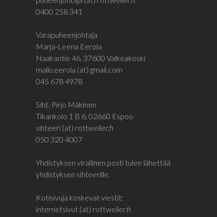
0400 258 341
Varapuheenjohtaja
Marja-Leena Eerola
Naakantie 46, 37600 Valkeakoski
mallu.eerola (at) gmail.com
045 678 4978
Siht. Pirjo Mäkinen
Tikankolo 1 B 6, 02660 Espoo
sihteeri (at) rottweiler.fi
050 320 4007
Yhdistyksen virallinen posti tulee lähettää
yhdistyksen sihteerille.
Kotisivuja koskevat viestit:
internetsivut (at) rottweiler.fi