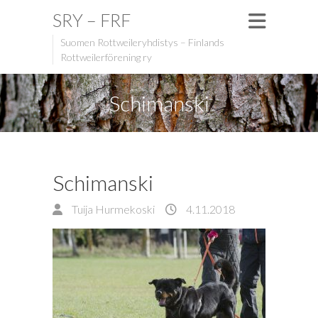
SRY – FRF
Suomen Rottweileryhdistys – Finlands
Rottweilerförening ry
Schimanski
Schimanski
Tuija Hurmekoski
4.11.2018