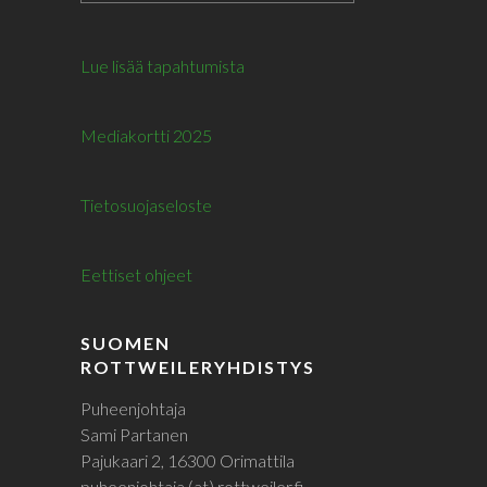
Lue lisää tapahtumista
Mediakortti 2025
Tietosuojaseloste
Eettiset ohjeet
SUOMEN
ROTTWEILERYHDISTYS
Puheenjohtaja
Sami Partanen
Pajukaari 2, 16300 Orimattila
puheenjohtaja (at) rottweiler.fi