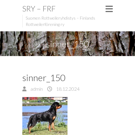
SRY – FRF
Suomen Rottweileryhdistys – Finlands
Rottweilerförening ry
sinner_150
sinner_150
admin
18.12.2024