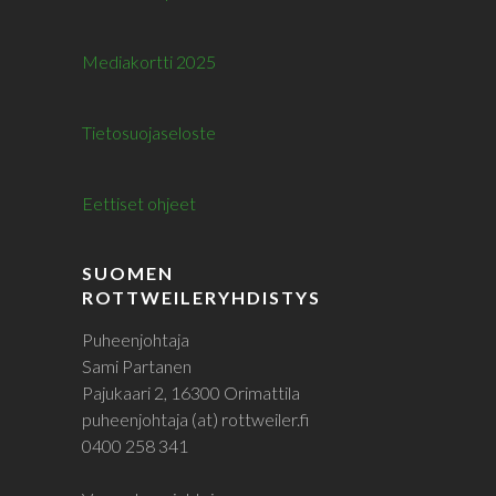
Mediakortti 2025
Tietosuojaseloste
Eettiset ohjeet
SUOMEN
ROTTWEILERYHDISTYS
Puheenjohtaja
Sami Partanen
Pajukaari 2, 16300 Orimattila
puheenjohtaja (at) rottweiler.fi
0400 258 341