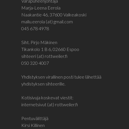
Varapuheenjohtaja
Marja-Leena Eerola
Naakantie 46, 37600 Valkeakoski
mallu.eerola (at) gmail.com
045 678 4978
Siht. Pirjo Mäkinen
Tikankolo 1 B 6, 02660 Espoo
sihteeri (at) rottweiler.fi
050 320 4007
Yhdistyksen virallinen posti tulee lähettää
yhdistyksen sihteerille.
Kotisivuja koskevat viestit:
internetsivut (at) rottweiler.fi
Pentuvälittäjä
Kirsi Killinen