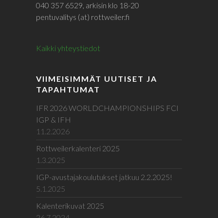
040 357 6529, arkisin klo 18-20
pentuvalitys (at) rottweiler.fi
Kaikki yhteystiedot
VIIMEISIMMÄT UUTISET JA
TAPAHTUMAT
IFR 2026 WORLDCHAMPIONSHIPS FCI
IGP & IFH
11.2.2026
Rottweilerkalenteri 2025
1.3.2025
IGP-avustajakoulutukset jatkuu 2.2.2025!
5.1.2025
Kalenterikuvat 2025
26.7.2024