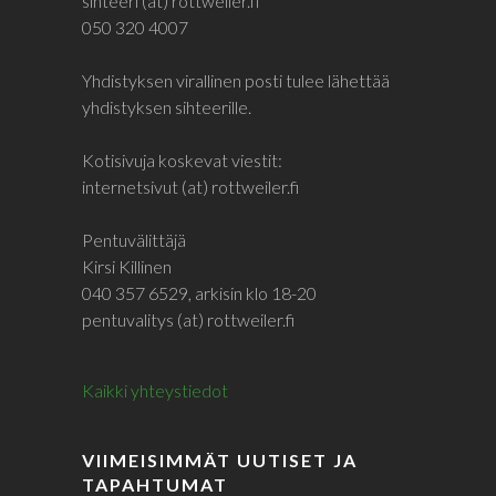
sihteeri (at) rottweiler.fi
050 320 4007
Yhdistyksen virallinen posti tulee lähettää
yhdistyksen sihteerille.
Kotisivuja koskevat viestit:
internetsivut (at) rottweiler.fi
Pentuvälittäjä
Kirsi Killinen
040 357 6529, arkisin klo 18-20
pentuvalitys (at) rottweiler.fi
Kaikki yhteystiedot
VIIMEISIMMÄT UUTISET JA
TAPAHTUMAT