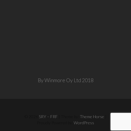
By Winmore Oy Ltd 2018
© 2026
SRY – FRF
| Theme by:
Theme Horse
|
Proudly Powered by:
WordPress