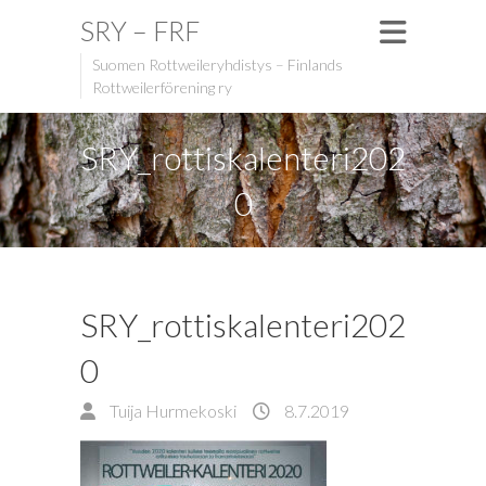
SRY – FRF
Suomen Rottweileryhdistys – Finlands
Rottweilerförening ry
SRY_rottiskalenteri202
0
SRY_rottiskalenteri202
0
Tuija Hurmekoski
8.7.2019