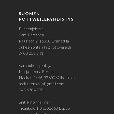
SUOMEN
ROTTWEILERYHDISTYS
Puheenjohtaja
Sami Partanen
Pajukaari 2, 16300 Orimattila
puheenjohtaja (at) rottweiler.fi
0400 258 341
Varapuheenjohtaja
Marja-Leena Eerola
Naakantie 46, 37600 Valkeakoski
mallu.eerola (at) gmail.com
045 678 4978
Siht. Pirjo Mäkinen
Tikankolo 1 B 6, 02660 Espoo