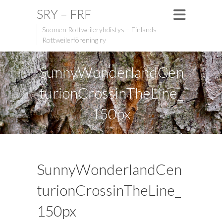
SRY – FRF
Suomen Rottweileryhdistys – Finlands
Rottweilerförening ry
SunnyWonderlandCen
turionCrossinTheLine_
150px
SunnyWonderlandCen
turionCrossinTheLine_
150px