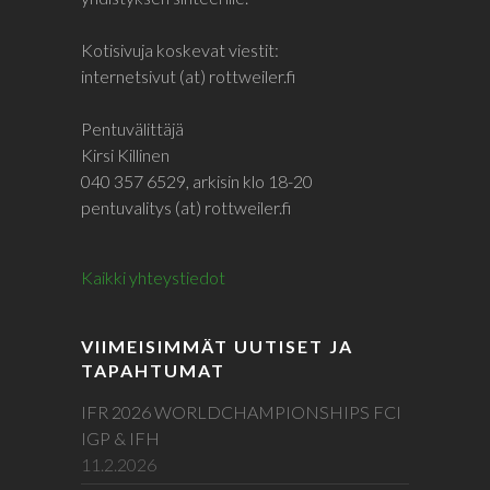
Kotisivuja koskevat viestit:
internetsivut (at) rottweiler.fi
Pentuvälittäjä
Kirsi Killinen
040 357 6529, arkisin klo 18-20
pentuvalitys (at) rottweiler.fi
Kaikki yhteystiedot
VIIMEISIMMÄT UUTISET JA
TAPAHTUMAT
IFR 2026 WORLDCHAMPIONSHIPS FCI
IGP & IFH
11.2.2026