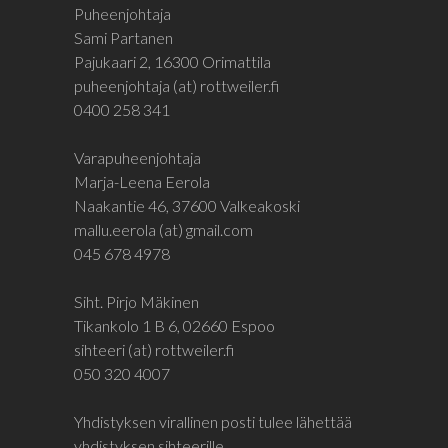
Puheenjohtaja
Sami Partanen
Pajukaari 2, 16300 Orimattila
puheenjohtaja (at) rottweiler.fi
0400 258 341
Varapuheenjohtaja
Marja-Leena Eerola
Naakantie 46, 37600 Valkeakoski
mallu.eerola (at) gmail.com
045 678 4978
Siht. Pirjo Mäkinen
Tikankolo 1 B 6, 02660 Espoo
sihteeri (at) rottweiler.fi
050 320 4007
Yhdistyksen virallinen posti tulee lähettää
yhdistyksen sihteerille.