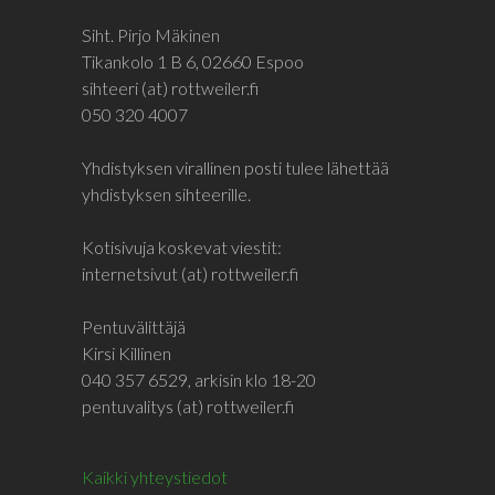
Siht. Pirjo Mäkinen
Tikankolo 1 B 6, 02660 Espoo
sihteeri (at) rottweiler.fi
050 320 4007
Yhdistyksen virallinen posti tulee lähettää
yhdistyksen sihteerille.
Kotisivuja koskevat viestit:
internetsivut (at) rottweiler.fi
Pentuvälittäjä
Kirsi Killinen
040 357 6529, arkisin klo 18-20
pentuvalitys (at) rottweiler.fi
Kaikki yhteystiedot