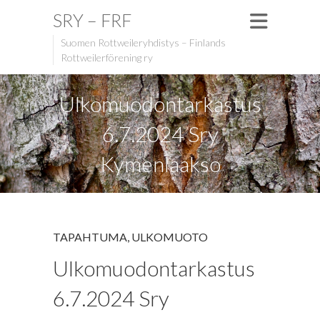
SRY – FRF
Suomen Rottweileryhdistys – Finlands
Rottweilerförening ry
Ulkomuodontarkastus
6.7.2024 Sry
Kymenlaakso
TAPAHTUMA
,
ULKOMUOTO
Ulkomuodontarkastus
6.7.2024 Sry