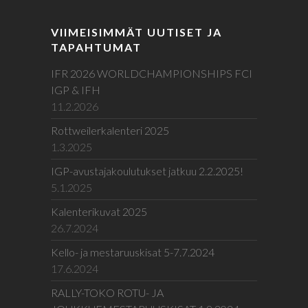
VIIMEISIMMÄT UUTISET JA
TAPAHTUMAT
IFR 2026 WORLDCHAMPIONSHIPS FCI
IGP & IFH
11.2.2026
Rottweilerkalenteri 2025
1.3.2025
IGP-avustajakoulutukset jatkuu 2.2.2025!
5.1.2025
Kalenterikuvat 2025
26.7.2024
Kello- ja mestaruuskisat 5-7.7.2024
17.6.2024
RALLY-TOKO ROTU- JA