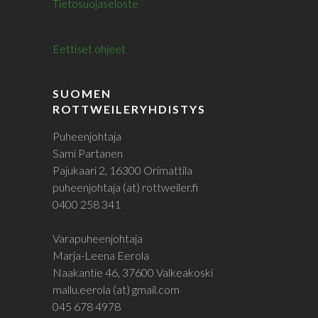
Tietosuojaseloste
Eettiset ohjeet
SUOMEN
ROTTWEILERYHDISTYS
Puheenjohtaja
Sami Partanen
Pajukaari 2, 16300 Orimattila
puheenjohtaja (at) rottweiler.fi
0400 258 341
Varapuheenjohtaja
Marja-Leena Eerola
Naakantie 46, 37600 Valkeakoski
mallu.eerola (at) gmail.com
045 678 4978