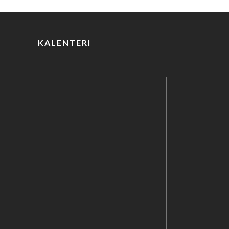
o
k
KALENTERI