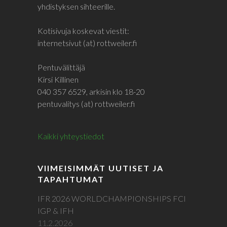
yhdistyksen sihteerille.
Kotisivuja koskevat viestit:
internetsivut (at) rottweiler.fi
Pentuvälittäjä
Kirsi Killinen
040 357 6529, arkisin klo 18-20
pentuvalitys (at) rottweiler.fi
Kaikki yhteystiedot
VIIMEISIMMÄT UUTISET JA
TAPAHTUMAT
IFR 2026 WORLDCHAMPIONSHIPS FCI
IGP & IFH
11.2.2026