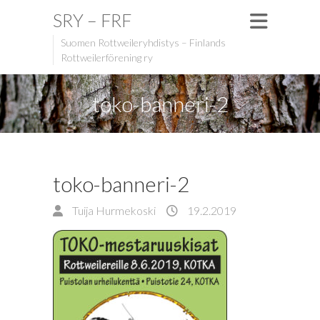
SRY – FRF
Suomen Rottweileryhdistys – Finlands
Rottweilerförening ry
toko-banneri-2
toko-banneri-2
Tuija Hurmekoski
19.2.2019