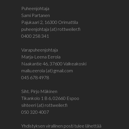
Puheenjohtaja
Sami Partanen
Pajukaari 2, 16300 Orimattila
puheenjohtaja (at) rottweiler.fi
0400 258 341
Varapuheenjohtaja
Marja-Leena Eerola
Naakantie 46, 37600 Valkeakoski
mallu.eerola (at) gmail.com
045 678 4978
Siht. Pirjo Mäkinen
Tikankolo 1 B 6, 02660 Espoo
sihteeri (at) rottweiler.fi
050 320 4007
Yhdistyksen virallinen posti tulee lähettää