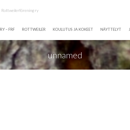
 Rottweilerförening ry
RY – FRF
ROTTWEILER
KOULUTUS JA KOKEET
NÄYTTELYT
unnamed