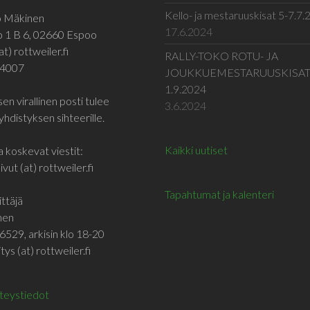
Kello- ja mestaruuskisat 5-7.7
jo Mäkinen
17.6.2024
o 1 B 6, 02660 Espoo
at) rottweiler.fi
RALLY-TOKO ROTU- JA
 4007
JOUKKUEMESTARUUSKISA
1.9.2024
en virallinen posti tulee
3.6.2024
yhdistyksen sihteerille.
Kaikki uutiset
a koskevat viestit:
vut (at) rottweiler.fi
Tapahtumat ja kalenteri
ttäjä
inen
6529, arkisin klo 18-20
tys (at) rottweiler.fi
hteystiedot