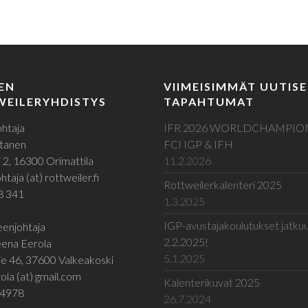
EN
VIIMEISIMMÄT UUTISE
EILERYHDISTYS
TAPAHTUMAT
htaja
IFR 2026 WORLDCHAMPIO
tanen
FCI IGP & IFH
 2, 16300 Orimattila
11.2.2026
taja (at) rottweiler.fi
Rottweilerkalenteri 2025
8 341
1.3.2025
IGP-avustajakoulutukset jatku
enjohtaja
2.2.2025!
ena Eerola
5.1.2025
e 46, 37600 Valkeakoski
ola (at) gmail.com
Kalenterikuvat 2025
 4978
26.7.2024