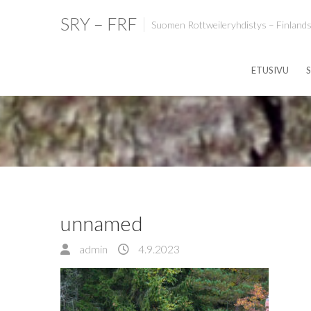
SRY – FRF
Suomen Rottweileryhdistys – Finlands
ETUSIVU
S
unnamed
admin
4.9.2023