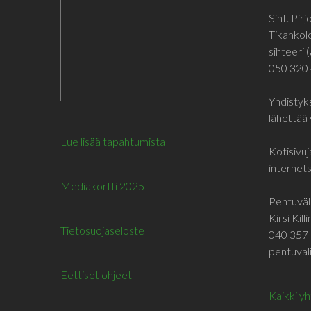
Siht. Pir
Tikankol
sihteeri (
050 320
Yhdistyks
lähettää 
Lue lisää tapahtumista
Kotisivuj
internetsi
Mediakortti 2025
Pentuväli
Kirsi Kill
Tietosuojaseloste
040 357 
pentuvali
Eettiset ohjeet
Kaikki y