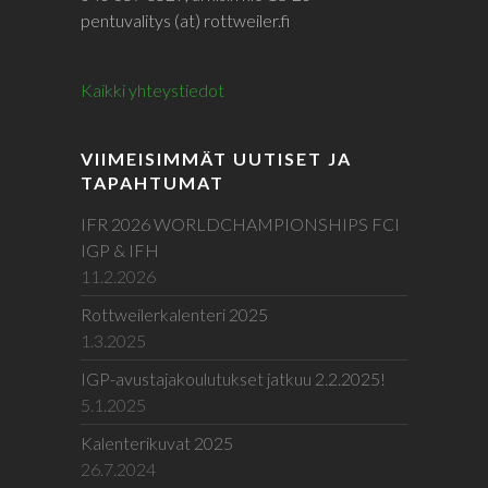
pentuvalitys (at) rottweiler.fi
Kaikki yhteystiedot
VIIMEISIMMÄT UUTISET JA
TAPAHTUMAT
IFR 2026 WORLDCHAMPIONSHIPS FCI
IGP & IFH
11.2.2026
Rottweilerkalenteri 2025
1.3.2025
IGP-avustajakoulutukset jatkuu 2.2.2025!
5.1.2025
Kalenterikuvat 2025
26.7.2024