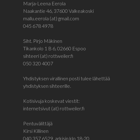
Marja-Leena Eerola
Naakantie 46, 37600 Valkeakoski
mallu.eerola (at) gmail.com
045 678 4978
Siht. Pirjo Mäkinen
Tikankolo 1 B 6, 02660 Espoo
sihteeri (at) rottweiler.fi
050 320 4007
Yhdistyksen virallinen posti tulee lähettää
yhdistyksen sihteerille.
Kotisivuja koskevat viestit:
internetsivut (at) rottweiler.fi
Pentuvälittäjä
Kirsi Killinen
040 357 6529, arkisin klo 18-20