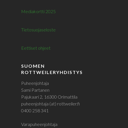
Mediakortti 2025
Tietosuojaseloste
Eettiset ohjeet
SUOMEN
ROTTWEILERYHDISTYS
Puheenjohtaja
Sami Partanen
Pajukaari 2, 16300 Orimattila
puheenjohtaja (at) rottweiler.fi
0400 258 341
Varapuheenjohtaja