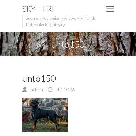
SRY – FRF
Suomen Rottweileryhdistys – Finlands
Rottweilerförening ry
unto150
unto150
admin
4.1.2026