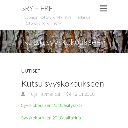
SRY – FRF
Suomen Rottweileryhdistys – Finlands
Rottweilerförening ry
Kutsu syyskokoukseen
UUTISET
Kutsu syyskokoukseen
Tuija Hurmekoski
2.11.2018
Syyskokouksen 2018 esityslista
Syyskokouksen 2018 valtakirja