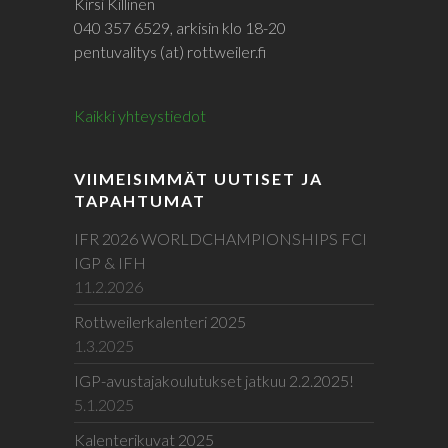
Kirsi Killinen
040 357 6529, arkisin klo 18-20
pentuvalitys (at) rottweiler.fi
Kaikki yhteystiedot
VIIMEISIMMÄT UUTISET JA
TAPAHTUMAT
IFR 2026 WORLDCHAMPIONSHIPS FCI
IGP & IFH
11.2.2026
Rottweilerkalenteri 2025
1.3.2025
IGP-avustajakoulutukset jatkuu 2.2.2025!
5.1.2025
Kalenterikuvat 2025