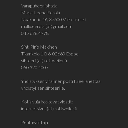
Varapuheenjohtaja
Marja-Leena Eerola
Naakantie 46, 37600 Valkeakoski
mallu.eerola (at) gmail.com
045 678 4978
Siht. Pirjo Mäkinen
Tikankolo 1 B 6, 02660 Espoo
sihteeri (at) rottweiler.fi
050 320 4007
Yhdistyksen virallinen posti tulee lähettää
yhdistyksen sihteerille.
Kotisivuja koskevat viestit:
internetsivut (at) rottweiler.fi
Pentuvälittäjä