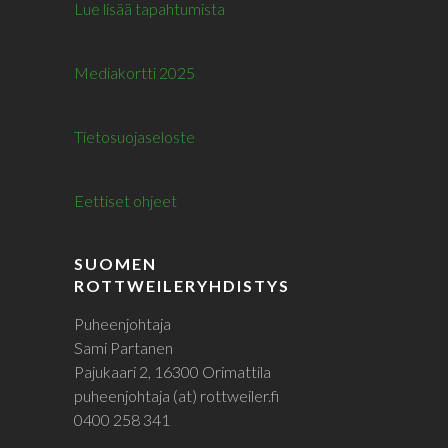
Lue lisää tapahtumista
Mediakortti 2025
Tietosuojaseloste
Eettiset ohjeet
SUOMEN
ROTTWEILERYHDISTYS
Puheenjohtaja
Sami Partanen
Pajukaari 2, 16300 Orimattila
puheenjohtaja (at) rottweiler.fi
0400 258 341