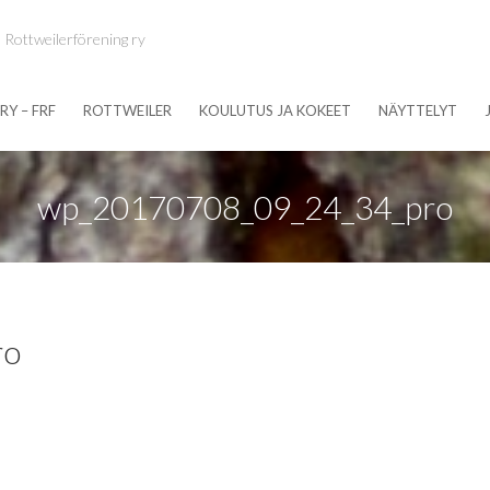
 Rottweilerförening ry
RY – FRF
ROTTWEILER
KOULUTUS JA KOKEET
NÄYTTELYT
wp_20170708_09_24_34_pro
ro