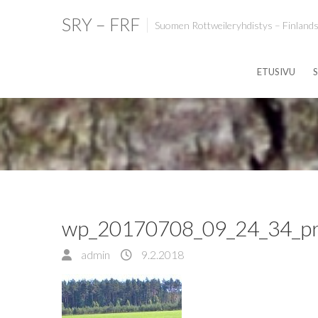
SRY – FRF
Suomen Rottweileryhdistys – Finlands
ETUSIVU
S
wp_20170708_09_24_34_p
admin
9.2.2018