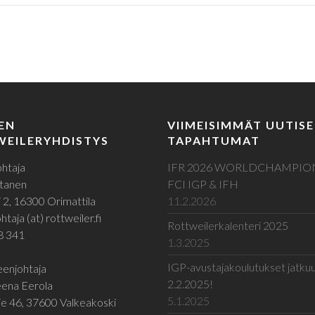
EN
VIIMEISIMMÄT UUTISE
EILERYHDISTYS
TAPAHTUMAT
htaja
IFR 2026 WORLDCHAMPIO
tanen
FCI IGP & IFH
 2, 16300 Orimattila
11.2.2026
taja (at) rottweiler.fi
Rottweilerkalenteri 2025
8 341
1.3.2025
IGP-avustajakoulutukset jatku
enjohtaja
2.2.2025!
ena Eerola
5.1.2025
e 46, 37600 Valkeakoski