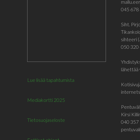
mallu.eer
045 678
Siht. Pir
Tikankol
sihteeri (
050 320
Yhdistyks
lähettää 
Lue lisää tapahtumista
Kotisivuj
internetsi
Mediakortti 2025
Pentuväli
Kirsi Kill
Tietosuojaseloste
040 357 
pentuvali
Eettiset ohjeet