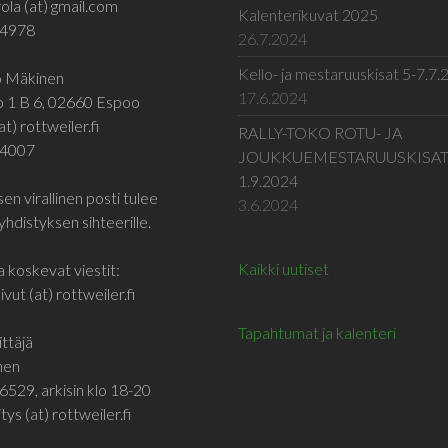
ola (at) gmail.com
Kalenterikuvat 2025
 4978
26.7.2024
Kello- ja mestaruuskisat 5-7.7
jo Mäkinen
17.6.2024
o 1 B 6, 02660 Espoo
at) rottweiler.fi
RALLY-TOKO ROTU- JA
 4007
JOUKKUEMESTARUUSKISA
1.9.2024
en virallinen posti tulee
3.6.2024
yhdistyksen sihteerille.
Kaikki uutiset
a koskevat viestit:
vut (at) rottweiler.fi
Tapahtumat ja kalenteri
ttäjä
inen
6529, arkisin klo 18-20
tys (at) rottweiler.fi