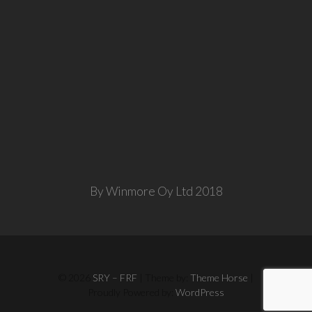
By Winmore Oy Ltd 2018
© 2026
SRY – FRF
| Theme by:
Theme Horse
|
Proudly Powered by:
WordPress