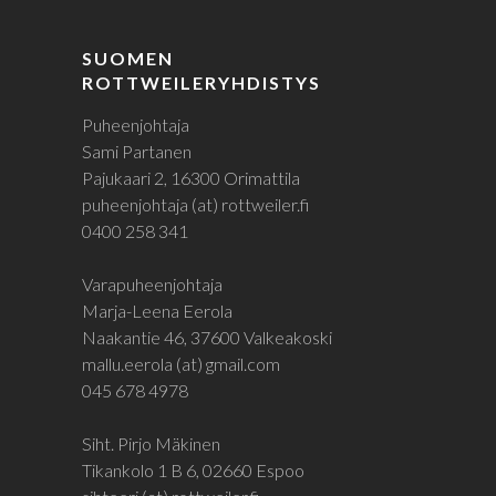
SUOMEN
ROTTWEILERYHDISTYS
Puheenjohtaja
Sami Partanen
Pajukaari 2, 16300 Orimattila
puheenjohtaja (at) rottweiler.fi
0400 258 341
Varapuheenjohtaja
Marja-Leena Eerola
Naakantie 46, 37600 Valkeakoski
mallu.eerola (at) gmail.com
045 678 4978
Siht. Pirjo Mäkinen
Tikankolo 1 B 6, 02660 Espoo