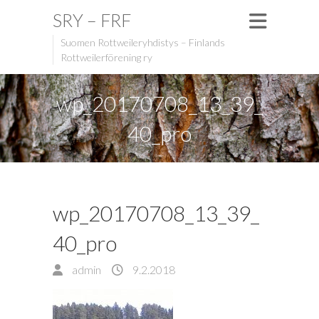
SRY – FRF
Suomen Rottweileryhdistys – Finlands
Rottweilerförening ry
wp_20170708_13_39_
40_pro
wp_20170708_13_39_
40_pro
admin
9.2.2018