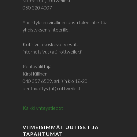
sihteeri (at) rottweiler.fi
050 320 4007
Yhdistyksen virallinen posti tulee lähettää
yhdistyksen sihteerille.
Kotisivuja koskevat viestit:
internetsivut (at) rottweiler.fi
Pentuvälittäjä
Kirsi Killinen
040 357 6529, arkisin klo 18-20
pentuvalitys (at) rottweiler.fi
Kaikki yhteystiedot
VIIMEISIMMÄT UUTISET JA
TAPAHTUMAT