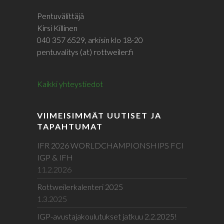
Pentuvälittäjä
Kirsi Killinen
040 357 6529, arkisin klo 18-20
pentuvalitys (at) rottweiler.fi
Kaikki yhteystiedot
VIIMEISIMMÄT UUTISET JA
TAPAHTUMAT
IFR 2026 WORLDCHAMPIONSHIPS FCI
IGP & IFH
11.2.2026
Rottweilerkalenteri 2025
1.3.2025
IGP-avustajakoulutukset jatkuu 2.2.2025!