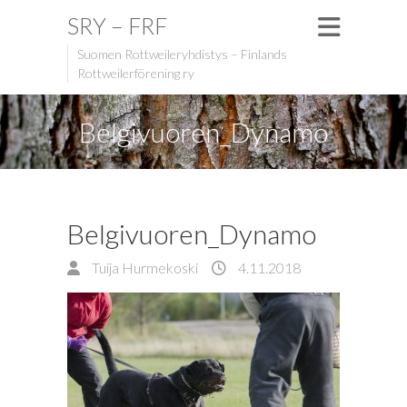
SRY – FRF
Suomen Rottweileryhdistys – Finlands
Rottweilerförening ry
Belgivuoren_Dynamo
Belgivuoren_Dynamo
Tuija Hurmekoski
4.11.2018