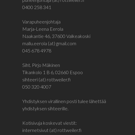
0400 258 341
Varapuheenjohtaja
Marja-Leena Eerola
Naakantie 46, 37600 Valkeakoski
mallu.eerola (at) gmail.com
045 678 4978
Siht. Pirjo Mäkinen
Tikankolo 1 B 6, 02660 Espoo
sihteeri (at) rottweiler.fi
050 320 4007
Yhdistyksen virallinen posti tulee lähettää
yhdistyksen sihteerille.
Kotisivuja koskevat viestit:
internetsivut (at) rottweiler.fi