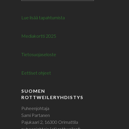
Lue lisää tapahtumista
Mediakortti 2025
Tietosuojaseloste
Eettiset ohjeet
SUOMEN
ROTTWEILERYHDISTYS
Puheenjohtaja
Sami Partanen
Pajukaari 2, 16300 Orimattila
puheenjohtaja (at) rottweiler.fi