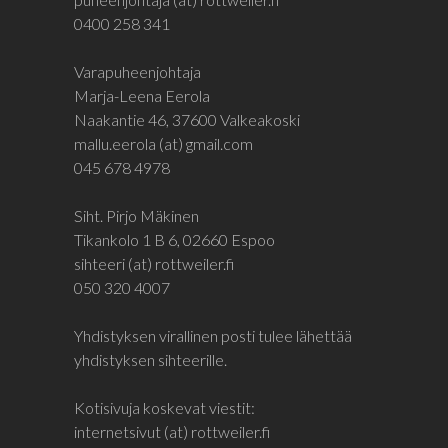
0400 258 341
Varapuheenjohtaja
Marja-Leena Eerola
Naakantie 46, 37600 Valkeakoski
mallu.eerola (at) gmail.com
045 678 4978
Siht. Pirjo Mäkinen
Tikankolo 1 B 6, 02660 Espoo
sihteeri (at) rottweiler.fi
050 320 4007
Yhdistyksen virallinen posti tulee lähettää
yhdistyksen sihteerille.
Kotisivuja koskevat viestit:
internetsivut (at) rottweiler.fi