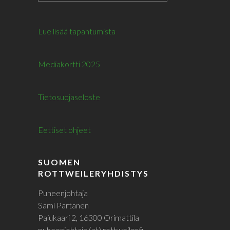
Lue lisää tapahtumista
Mediakortti 2025
Tietosuojaseloste
Eettiset ohjeet
SUOMEN
ROTTWEILERYHDISTYS
Puheenjohtaja
Sami Partanen
Pajukaari 2, 16300 Orimattila
puheenjohtaja (at) rottweiler.fi