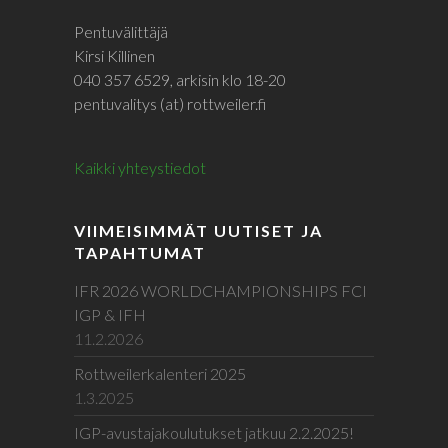
Pentuvälittäjä
Kirsi Killinen
040 357 6529, arkisin klo 18-20
pentuvalitys (at) rottweiler.fi
Kaikki yhteystiedot
VIIMEISIMMÄT UUTISET JA
TAPAHTUMAT
IFR 2026 WORLDCHAMPIONSHIPS FCI
IGP & IFH
11.2.2026
Rottweilerkalenteri 2025
1.3.2025
IGP-avustajakoulutukset jatkuu 2.2.2025!