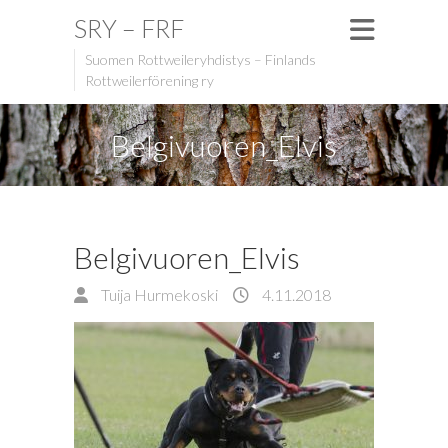
SRY – FRF
Suomen Rottweileryhdistys – Finlands
Rottweilerförening ry
Belgivuoren_Elvis
Belgivuoren_Elvis
Tuija Hurmekoski
4.11.2018