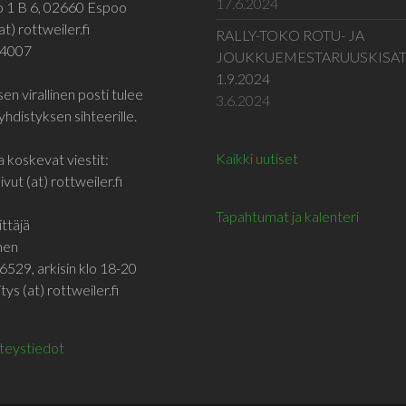
17.6.2024
o 1 B 6, 02660 Espoo
at) rottweiler.fi
RALLY-TOKO ROTU- JA
 4007
JOUKKUEMESTARUUSKISA
1.9.2024
en virallinen posti tulee
3.6.2024
yhdistyksen sihteerille.
Kaikki uutiset
a koskevat viestit:
vut (at) rottweiler.fi
Tapahtumat ja kalenteri
ttäjä
inen
6529, arkisin klo 18-20
tys (at) rottweiler.fi
hteystiedot