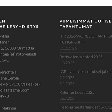
EN
VIIMEISIMMÄT UUTISE
EILERYHDISTYS
TAPAHTUMAT
htaja
IFR 2026 WORLDCHAMPIO
tanen
FCI IGP & IFH
 2, 16300 Orimattila
11.2.2026
taja (at) rottweiler.fi
Rottweilerkalenteri 2025
8 341
1.3.2025
IGP-avustajakoulutukset jatku
enjohtaja
2.2.2025!
ena Eerola
5.1.2025
e 46, 37600 Valkeakoski
ola (at) gmail.com
Kalenterikuvat 2025
 4978
26.7.2024
Kello- ja mestaruuskisat 5-7.7
jo Mäkinen