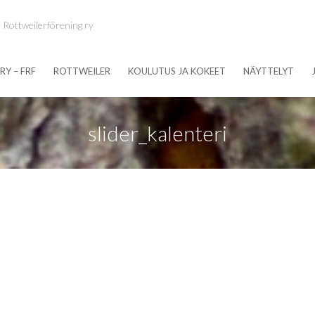
 Rottweilerförening ry
RY – FRF
ROTTWEILER
KOULUTUS JA KOKEET
NÄYTTELYT
slider_kalenteri