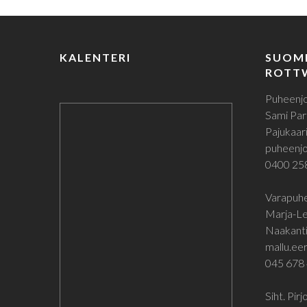
k
KALENTERI
SUOM
ROTTW
Puheenjo
Sami Par
Pajukaari
puheenjoh
0400 25
Varapuhe
Marja-Le
Naakanti
mallu.eer
045 678
Siht. Pir