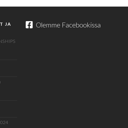
Olemme Facebookissa
T JA
NSHIPS
u
.2024