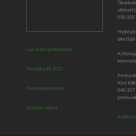
Tikankol
sihteeri (
050 320
Yhdistyks
lähettää 
Lue lisää tapahtumista
Kotisivuj
internetsi
Mediakortti 2025
Pentuväli
Kirsi Kill
Tietosuojaseloste
040 357 
pentuvali
Eettiset ohjeet
Kaikki y