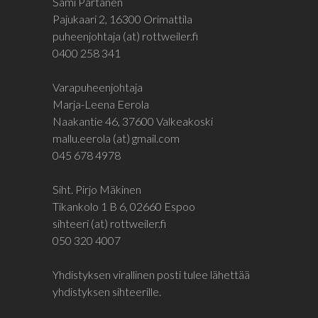
Sami Partanen
Pajukaari 2, 16300 Orimattila
puheenjohtaja (at) rottweiler.fi
0400 258 341
Varapuheenjohtaja
Marja-Leena Eerola
Naakantie 46, 37600 Valkeakoski
mallu.eerola (at) gmail.com
045 678 4978
Siht. Pirjo Mäkinen
Tikankolo 1 B 6, 02660 Espoo
sihteeri (at) rottweiler.fi
050 320 4007
Yhdistyksen virallinen posti tulee lähettää
yhdistyksen sihteerille.