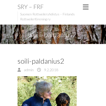
SRY – FRF
Suomen Rottweileryhdistys – Finlands
Rottweilerförening ry
soili-paldanius2
soili-paldanius2
admin
9.2.2018