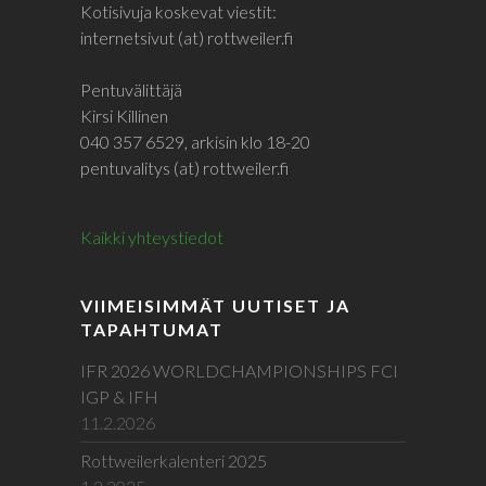
Kotisivuja koskevat viestit:
internetsivut (at) rottweiler.fi
Pentuvälittäjä
Kirsi Killinen
040 357 6529, arkisin klo 18-20
pentuvalitys (at) rottweiler.fi
Kaikki yhteystiedot
VIIMEISIMMÄT UUTISET JA
TAPAHTUMAT
IFR 2026 WORLDCHAMPIONSHIPS FCI
IGP & IFH
11.2.2026
Rottweilerkalenteri 2025